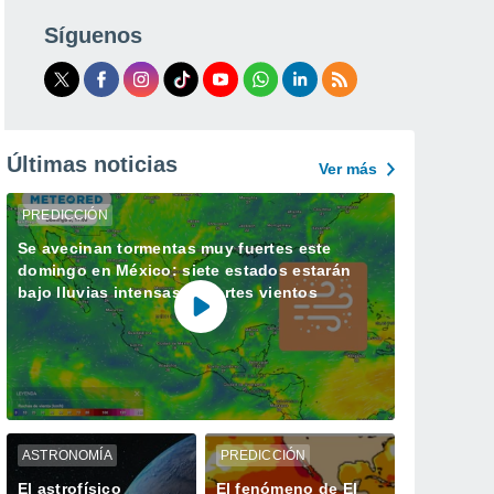
Síguenos
Últimas noticias
Ver más
PREDICCIÓN
Se avecinan tormentas muy fuertes este
domingo en México: siete estados estarán
bajo lluvias intensas y fuertes vientos
ASTRONOMÍA
PREDICCIÓN
El astrofísico
El fenómeno de El