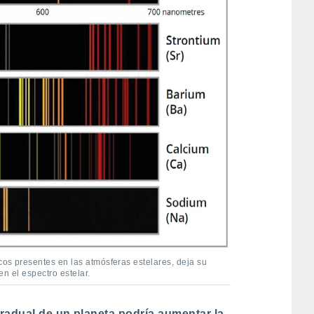
icos presentes en las atmósferas estelares, deja su
 en el espectro estelar.
radual de un planeta podría aumentar la