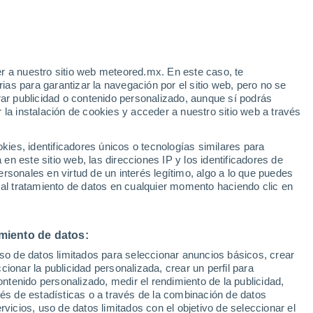
aba dentro de una estrella, no muere en
nriqueciendo a la estrella con elementos
r a nuestro sitio web meteored.mx. En este caso, te
as para garantizar la navegación por el sitio web, pero no se
que pueden observarse durante millones de
rar publicidad o contenido personalizado, aunque sí podrás
 la instalación de cookies y acceder a nuestro sitio web a través
es, identificadores únicos o tecnologías similares para
n este sitio web, las direcciones IP y los identificadores de
rsonales en virtud de un interés legítimo, algo a lo que puedes
 al tratamiento de datos en cualquier momento haciendo clic en
miento de datos:
uso de datos limitados para seleccionar anuncios básicos, crear
ccionar la publicidad personalizada, crear un perfil para
ontenido personalizado, medir el rendimiento de la publicidad,
vés de estadísticas o a través de la combinación de datos
rvicios, uso de datos limitados con el objetivo de seleccionar el