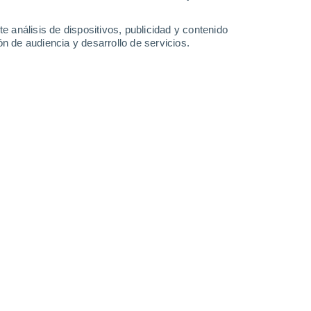
e análisis de dispositivos, publicidad y contenido
n de audiencia y desarrollo de servicios.
esariamente destruido de una sola vez, sino que se va
5/2026 10:01
6 min
cir, las enanas, al envejecer se hinchan
Al expandirse, sus capas más externas
as más cercanos. Por ejemplo, un planeta