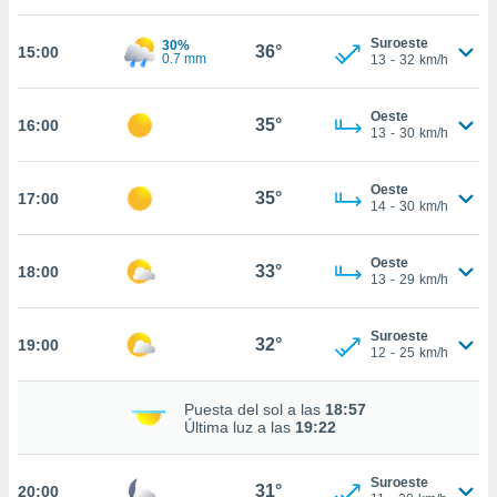
nos permite
estra
Suroeste
30%
ara seguir
36°
15:00
0.7 mm
13
-
32
km/h
e contenido
ACEPTAR
stándares
Y
sin coste.
Oeste
CONTINUAR
35°
16:00
13
-
30
km/h
 botón
continuar",
CONFIGURACIÓN
der a la
Oeste
35°
17:00
14
-
30
km/h
ndo la
 de todas
, ya sean
Oeste
33°
18:00
de nuestros
13
-
29
km/h
 nos
 y análisis
Suroeste
32°
19:00
12
-
25
km/h
tamiento en
b, así como
un perfil
Puesta del sol a las
18:57
para
Última luz a las
19:22
ublicidad y
Suroeste
do en
31°
20:00