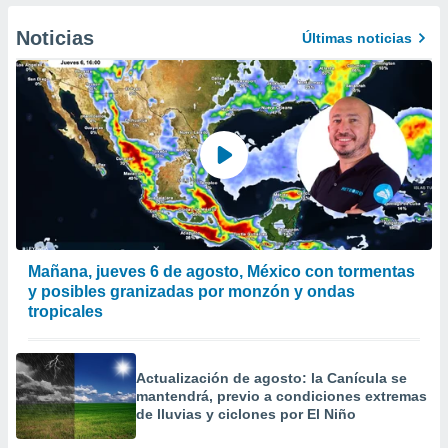
 de datos
er momento
Noticias
Últimas noticias
ic en
o en
 Cookies
en
eb.
y
socios
el
to de
Mañana, jueves 6 de agosto, México con tormentas
la
y posibles granizadas por monzón y ondas
 en un
tropicales
 y/o acceder
 de datos
ara
Actualización de agosto: la Canícula se
 anuncios
mantendrá, previo a condiciones extremas
ar perfiles
de lluvias y ciclones por El Niño
idad
a, utilizar