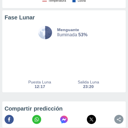
Temperatura
Lluvia
nto,
Fase Lunar
cios
kies,
Menguante
ores únicos
Iluminada
53%
as similares
nar,
rocesar
onales como
 este sitio
recciones IP
ficadores de
 posible
Puesta Luna
Salida Luna
s
12:17
23:20
 traten tus
nales en
 interés
go a lo que
Compartir predicción
nerte. Para
retirar su
ento u