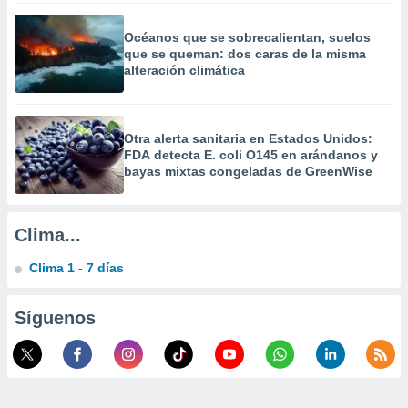
a
 la
Océanos que se sobrecalientan, suelos
que se queman: dos caras de la misma
da, crear un
alteración climática
personalizar
o, uso de
a la
e contenido
Otra alerta sanitaria en Estados Unidos:
do, medir el
FDA detecta E. coli O145 en arándanos y
 de la
bayas mixtas congeladas de GreenWise
medir el
 del
 comprender
Clima...
 través de
s o a través
Clima 1 - 7 días
nación de
edentes de
fuentes,
Síguenos
y mejora de
os, uso de
ados con el
 seleccionar
o.