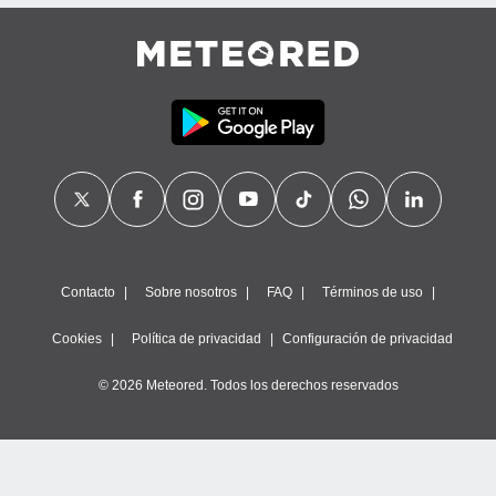
calización
precisa e
ión mediante
, publicidad
dos,
 publicidad
,
ón de
 desarrollo
s.
tros 1199
Contacto
Sobre nosotros
FAQ
Términos de uso
ios
Cookies
Política de privacidad
Configuración de privacidad
© 2026 Meteored. Todos los derechos reservados