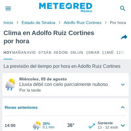
privacidad
o de
Inicio
Estado de Sinaloa
Adolfo Ruiz Cortines
Por hora
mx
mx) ha sido
Clima en Adolfo Ruiz Cortines
or
por hora
es para
ue la
 que se
HOY
MAÑANA
VIE. 07
SÁB. 08
DOM. 09
LUN. 10
MAR. 11
MIÉ. 12
JUE.
e calidad.
eder a este
La previsión del tiempo por hora en Adolfo Ruiz Cortines
ediante las
opciones:
Miércoles, 05 de agosto
Lluvia débil con cielo parcialmente nuboso
ookies y
Por la tarde
e forma
d digital
Horas anteriores
ada, basada
mación
ediante
Suroeste
30%
36°
14:00
ecnologías
0.1 mm
13
-
32
km/h