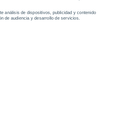
e análisis de dispositivos, publicidad y contenido
n de audiencia y desarrollo de servicios.
 alcaldía en CDMX este
 fuertes refrescarán las