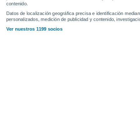
contenido.
Datos de localización geográfica precisa e identificación mediant
personalizados, medición de publicidad y contenido, investigació
Ver nuestros 1199 socios
PREDICCIÓN
Conoce el pronóstico de tu
sábado 8 de agosto: lluvias
temperaturas