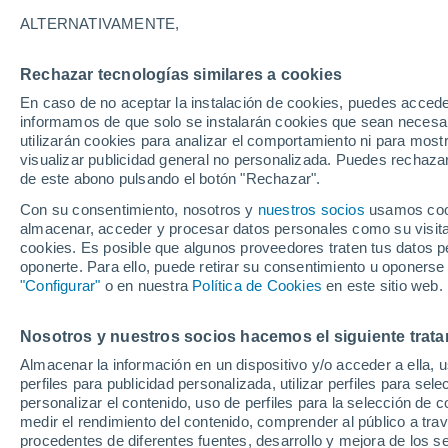
ALTERNATIVAMENTE,
Rechazar tecnologías similares a cookies
En caso de no aceptar la instalación de cookies, puedes accede
informamos de que solo se instalarán cookies que sean necesari
utilizarán cookies para analizar el comportamiento ni para most
visualizar publicidad general no personalizada. Puedes rechazar
PREDICCIÓN
de este abono pulsando el botón "Rechazar".
Con su consentimiento, nosotros y
nuestros socios
usamos cooki
Intensas tormentas hoy sáb
almacenar, acceder y procesar datos personales como su visita e
cookies. Es posible que algunos proveedores traten tus datos pe
Monzón Mexicano, llegando
oponerte. Para ello, puede retirar su consentimiento u oponerse
"Configurar"
o en nuestra
Política de Cookies
en este sitio web.
José Martín Cortés
Nosotros y nuestros socios hacemos el siguiente trata
Almacenar la información en un dispositivo y/o acceder a ella, 
perfiles para publicidad personalizada, utilizar perfiles para sele
personalizar el contenido, uso de perfiles para la selección de c
medir el rendimiento del contenido, comprender al público a tra
procedentes de diferentes fuentes, desarrollo y mejora de los se