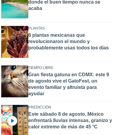
donde el buen tiempo nunca se
acaba
PLANTAS
6 plantas mexicanas que
revolucionaron el mundo y
probablemente usas todos los días
TIEMPO LIBRE
Gran fiesta gatuna en CDMX: este 9
de agosto vive el GatoFest, un
evento familiar y altruista para
ayudar
PREDICCIÓN
Este sábado 8 de agosto, México
enfrentará lluvias intensas, granizo y
calor extremo de más de 45 °C