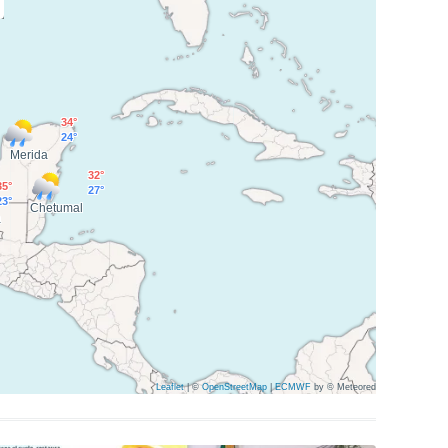
34°
24°
Merida
32°
35°
27°
23°
Chetumal
a
Leaflet
|
©
OpenStreetMap
|
ECMWF
by © Meteored