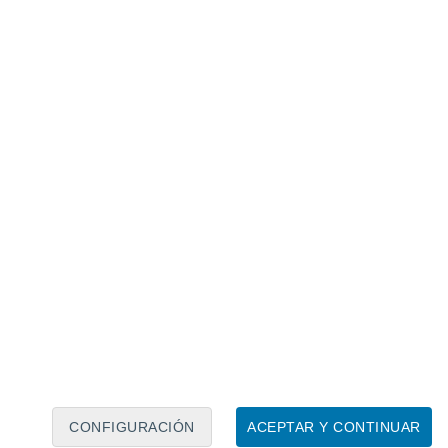
PREDICCIÓN
.
Cambios en el tiempo este fin de
semana en CDMX: tormentas con
granizo para este viernes
47°
32°
37°
21°
Ciudad
Juarez
42°
39°
34°
29°
27°
21°
30°
Hermosillo
CONFIGURACIÓN
ACEPTAR Y CONTINUAR
Piedras
Chihuahua
21°
Negras