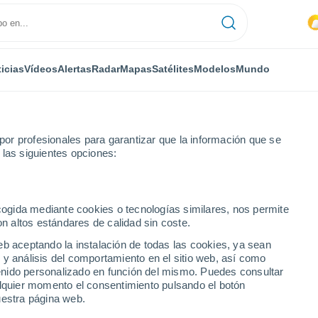
icias
Vídeos
Alertas
Radar
Mapas
Satélites
Modelos
Mundo
or profesionales para garantizar que la información que se
 las siguientes opciones:
ecogida mediante cookies o tecnologías similares, nos permite
on altos estándares de calidad sin coste.
eb aceptando la instalación de todas las cookies, ya sean
 y análisis del comportamiento en el sitio web, así como
ntenido personalizado en función del mismo. Puedes consultar
alquier momento el consentimiento pulsando el botón
uestra página web.