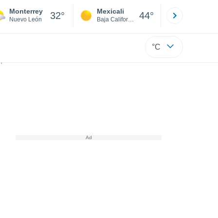
Monterrey
Mexicali
Tijuana
32°
44°
Nuevo León
Baja California
Baja C
°C