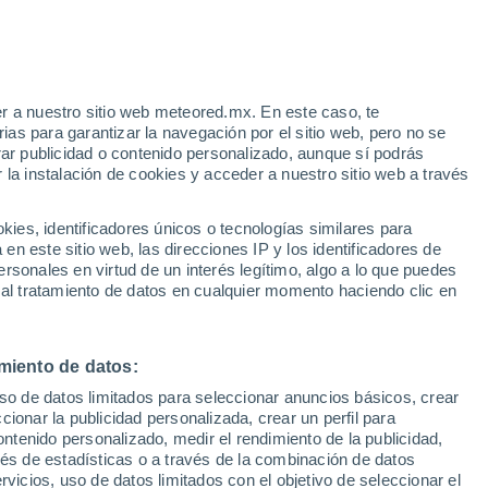
r a nuestro sitio web meteored.mx. En este caso, te
as para garantizar la navegación por el sitio web, pero no se
rar publicidad o contenido personalizado, aunque sí podrás
 la instalación de cookies y acceder a nuestro sitio web a través
es, identificadores únicos o tecnologías similares para
ado en el Occidente por el
n este sitio web, las direcciones IP y los identificadores de
rsonales en virtud de un interés legítimo, algo a lo que puedes
 nueva Onda Tropical al sur
 al tratamiento de datos en cualquier momento haciendo clic en
miento de datos:
uso de datos limitados para seleccionar anuncios básicos, crear
ccionar la publicidad personalizada, crear un perfil para
ontenido personalizado, medir el rendimiento de la publicidad,
vés de estadísticas o a través de la combinación de datos
rvicios, uso de datos limitados con el objetivo de seleccionar el