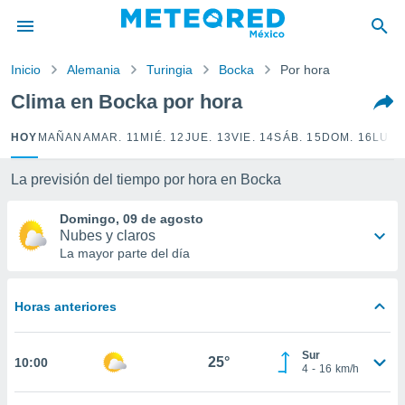
privacidad
o de
Inicio
Alemania
Turingia
Bocka
Por hora
mx
mx) ha sido
Clima en Bocka por hora
or
es para
HOY
MAÑANA
MAR. 11
MIÉ. 12
JUE. 13
VIE. 14
SÁB. 15
DOM. 16
LUN.
ue la
 que se
e calidad.
La previsión del tiempo por hora en Bocka
eder a este
ediante las
Domingo, 09 de agosto
opciones:
Nubes y claros
La mayor parte del día
ookies y
e forma
Horas anteriores
d digital
ada, basada
Sur
mación
25°
10:00
4
-
16
km/h
ediante
ecnologías