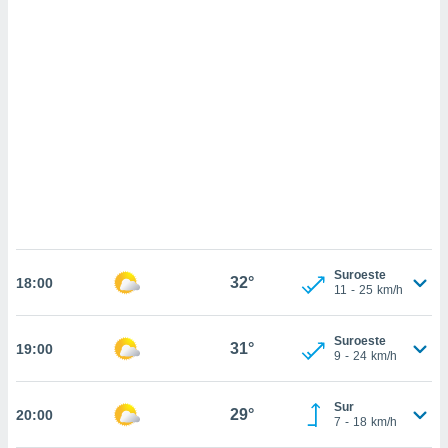
 mismo.
sultar más
 en nuestra
 Cookies
y
ualquier
ento
 botón
ación de
kies
 disponible
e nuestra
.
IVAMENTE,
Suroeste
32°
18:00
11
-
25
km/h
as
Suroeste
31°
19:00
 a cookies
9
-
24
km/h
 no aceptar
ón de
Sur
29°
20:00
uedes
7
-
18
km/h
uestro sitio