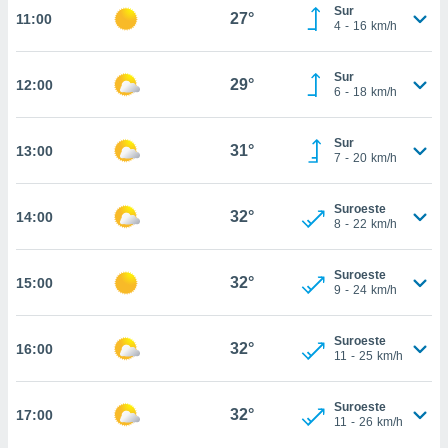
nos permite
Sur
27°
11:00
estra
4
-
16
km/h
ara seguir
e contenido
ACEPTAR
Sur
stándares
29°
12:00
Y
6
-
18
km/h
sin coste.
CONTINUAR
 botón
Sur
31°
13:00
continuar",
CONFIGURACIÓN
7
-
20
km/h
der a la
ndo la
 de todas
Suroeste
32°
14:00
8
-
22
km/h
, ya sean
de nuestros
 nos
Suroeste
32°
15:00
9
-
24
km/h
 y análisis
tamiento en
b, así como
Suroeste
32°
16:00
11
-
25
km/h
un perfil
para
ublicidad y
Suroeste
32°
17:00
11
-
26
km/h
do en