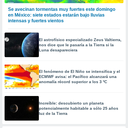
a
 la
Se avecinan tormentas muy fuertes este domingo
en México: siete estados estarán bajo lluvias
da, crear un
intensas y fuertes vientos
personalizar
o, uso de
a la
El astrofísico especializado Zeus Valtierra,
e contenido
nos dice que le pasaría a la Tierra si la
do, medir el
Luna desapareciera
 de la
medir el
 del
 comprender
El fenómeno de El Niño se intensifica y el
 través de
ECMWF avisa: el Pacífico alcanzará una
s o a través
anomalía récord superior a los 3 ºC
nación de
edentes de
fuentes,
y mejora de
Increíble: descubierto un planeta
os, uso de
potencialmente habitable a sólo 25 años
ados con el
luz de la Tierra
 seleccionar
o.