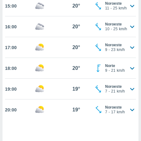
nos permite
Noroeste
20°
15:00
estra
11
-
25
km/h
ara seguir
e contenido
ACEPTAR
Noroeste
stándares
20°
16:00
Y
10
-
25
km/h
sin coste.
CONTINUAR
 botón
Noroeste
20°
17:00
continuar",
CONFIGURACIÓN
9
-
23
km/h
der a la
ndo la
 de todas
Norte
20°
18:00
9
-
21
km/h
, ya sean
de nuestros
 nos
Noroeste
19°
19:00
7
-
21
km/h
 y análisis
tamiento en
b, así como
Noroeste
19°
20:00
7
-
17
km/h
un perfil
para
ublicidad y
do en