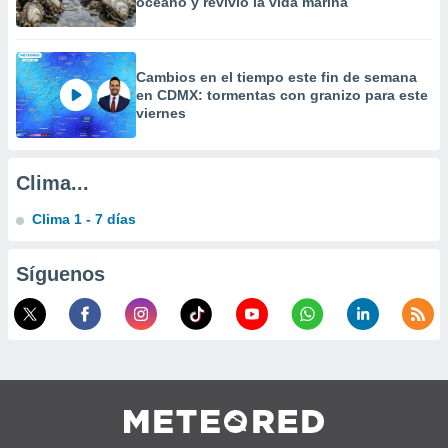
océano y revivió la vida marina
a
 la
da, crear un
Cambios en el tiempo este fin de semana
personalizar
en CDMX: tormentas con granizo para este
o, uso de
viernes
a la
e contenido
do, medir el
Clima...
 de la
medir el
Clima 1 - 7 días
 del
 comprender
 través de
Síguenos
s o a través
nación de
edentes de
fuentes,
y mejora de
os, uso de
ados con el
 seleccionar
o.