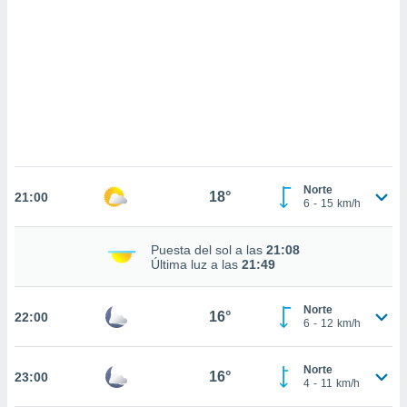
 mismo.
sultar más
 en nuestra
 Cookies
y
ualquier
ento
 botón
ación de
kies
 disponible
Norte
18°
e nuestra
21:00
6
-
15
km/h
.
IVAMENTE,
Puesta del sol a las
21:08
Última luz a las
21:49
as
Norte
16°
22:00
 a cookies
6
-
12
km/h
 no aceptar
ón de
Norte
16°
23:00
uedes
4
-
11
km/h
uestro sitio