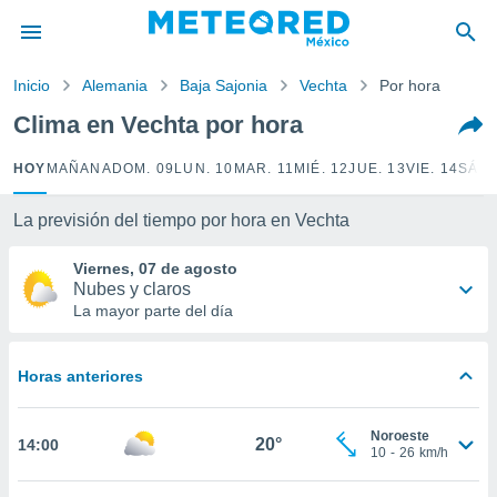
privacidad
o de
Inicio
Alemania
Baja Sajonia
Vechta
Por hora
mx
mx) ha sido
Clima en Vechta por hora
or
es para
HOY
MAÑANA
DOM. 09
LUN. 10
MAR. 11
MIÉ. 12
JUE. 13
VIE. 14
SÁB.
ue la
 que se
e calidad.
La previsión del tiempo por hora en Vechta
eder a este
ediante las
Viernes, 07 de agosto
opciones:
Nubes y claros
La mayor parte del día
ookies y
e forma
Horas anteriores
d digital
ada, basada
Noroeste
mación
20°
14:00
10
-
26
km/h
ediante
ecnologías