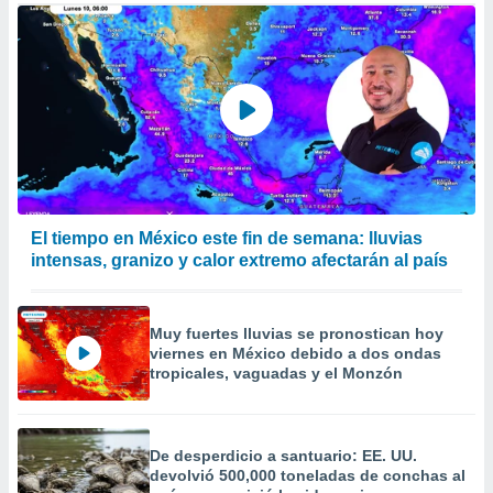
 de datos
er momento
ic en
o en
 Cookies
en
eb.
y
socios
el
El tiempo en México este fin de semana: lluvias
intensas, granizo y calor extremo afectarán al país
to de
la
Muy fuertes lluvias se pronostican hoy
 en un
viernes en México debido a dos ondas
 y/o acceder
tropicales, vaguadas y el Monzón
 de datos
ara
 anuncios
ar perfiles
De desperdicio a santuario: EE. UU.
idad
devolvió 500,000 toneladas de conchas al
a, utilizar