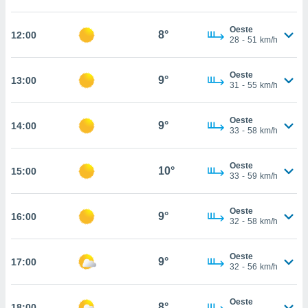
ed.mx. En
te
Oeste
 de que
8°
12:00
28
-
51
km/h
talarán
e sean
para
Oeste
9°
13:00
a
31
-
55
km/h
por el sitio
o se
Oeste
cookies para
9°
14:00
33
-
58
km/h
nto ni para
licidad o
Oeste
10°
15:00
33
-
59
km/h
ado, aunque
sualizar
Oeste
general no
9°
16:00
32
-
58
km/h
ada. Puedes
 instalación
y acceder a
Oeste
9°
17:00
io web a
32
-
56
km/h
ste abono
 botón
Oeste
.
8°
18:00