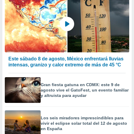
calización
precisa e
ión mediante
, publicidad
dos,
 publicidad
,
ón de
Este sábado 8 de agosto, México enfrentará lluvias
 desarrollo
intensas, granizo y calor extremo de más de 45 °C
s.
tros 1199
ios
Gran fiesta gatuna en CDMX: este 9 de
agosto vive el GatoFest, un evento familiar
y altruista para ayudar
Los seis miradores imprescindibles para
vivir el eclipse solar total del 12 de agosto
en España