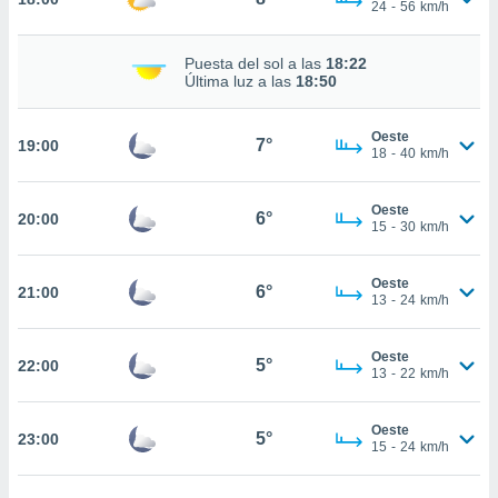
24
-
56
km/h
nto,
Puesta del sol a las
18:22
Última luz a las
18:50
cios
kies,
ores únicos
Oeste
7°
19:00
18
-
40
km/h
as similares
nar,
rocesar
Oeste
6°
20:00
onales como
15
-
30
km/h
 este sitio
recciones IP
ficadores de
Oeste
6°
21:00
13
-
24
km/h
 posible
s
 traten tus
Oeste
5°
22:00
nales en
13
-
22
km/h
 interés
go a lo que
nerte. Para
Oeste
5°
23:00
15
-
24
km/h
retirar su
ento u