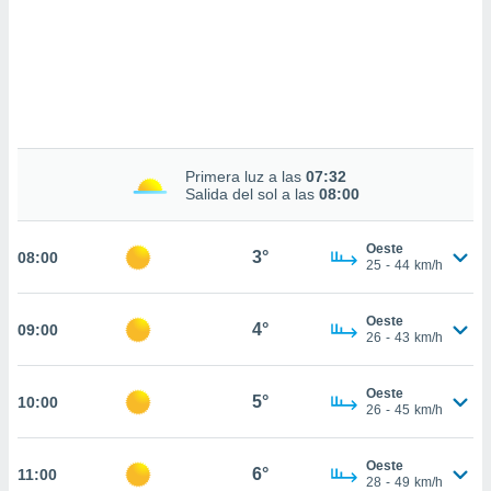
 mismo.
sultar más
 en nuestra
 Cookies
y
ualquier
ento
 botón
ación de
Primera luz a las
07:32
Salida del sol a las
08:00
kies
 disponible
e nuestra
Oeste
3°
08:00
.
25
-
44
km/h
IVAMENTE,
Oeste
4°
09:00
26
-
43
km/h
as
 a cookies
Oeste
5°
10:00
26
-
45
km/h
 no aceptar
ón de
uedes
Oeste
6°
11:00
uestro sitio
28
-
49
km/h