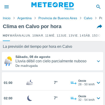
privacidad
o de
Inicio
Argentina
Provincia de Buenos Aires
Calvo
Por
mx
mx) ha sido
Clima en Calvo por hora
or
es para
HOY
MAÑANA
LUN. 10
MAR. 11
MIÉ. 12
JUE. 13
VIE. 14
SÁB. 15
DOM.
ue la
 que se
e calidad.
La previsión del tiempo por hora en Calvo
eder a este
ediante las
Sábado, 08 de agosto
opciones:
Lluvia débil con cielo parcialmente nuboso
De madrugada
ookies y
e forma
Oeste
7°
01:00
d digital
28
-
50
km/h
ada, basada
mación
Oeste
ediante
7°
02:00
32
-
54
km/h
ecnologías