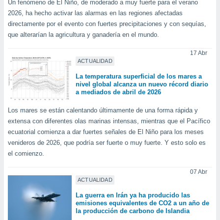
Un fenómeno de El Niño, de moderado a muy fuerte para el verano
ublicidad y
2026, ha hecho activar las alarmas en las regiones afectadas
do en
directamente por el evento con fuertes precipitaciones y con sequías,
 mismo.
que alterarían la agricultura y ganadería en el mundo.
sultar más
 en nuestra
17 Abr
 Cookies
y
ACTUALIDAD
ualquier
La temperatura superficial de los mares a
nivel global alcanza un nuevo récord diario
ento
a mediados de abril de 2026
 botón
ación de
Los mares se están calentando últimamente de una forma rápida y
kies
extensa con diferentes olas marinas intensas, mientras que el Pacífico
 disponible
ecuatorial comienza a dar fuertes señales de El Niño para los meses
e nuestra
venideros de 2026, que podría ser fuerte o muy fuerte. Y esto solo es
.
el comienzo.
IVAMENTE,
07 Abr
ACTUALIDAD
as
La guerra en Irán ya ha producido las
 a cookies
emisiones equivalentes de CO2 a un año de
la producción de carbono de Islandia
 no aceptar