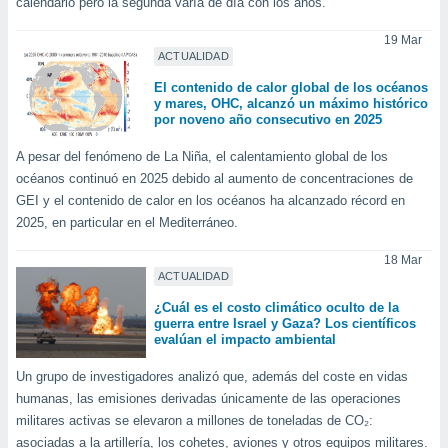
calendario pero la segunda varía de día con los años.
retirar su
ento u
19 Mar
ACTUALIDAD
 de datos
El contenido de calor global de los océanos
er momento
y mares, OHC, alcanzó un máximo histórico
ic en
por noveno año consecutivo en 2025
o en
A pesar del fenómeno de La Niña, el calentamiento global de los
 Cookies
en
océanos continuó en 2025 debido al aumento de concentraciones de
eb.
GEI y el contenido de calor en los océanos ha alcanzado récord en
2025, en particular en el Mediterráneo.
y
socios
18 Mar
el
ACTUALIDAD
to de
¿Cuál es el costo climático oculto de la
guerra entre Israel y Gaza? Los científicos
evalúan el impacto ambiental
la
 en un
Un grupo de investigadores analizó que, además del coste en vidas
 y/o acceder
humanas, las emisiones derivadas únicamente de las operaciones
 de datos
militares activas se elevaron a millones de toneladas de CO₂:
ara
 anuncios
asociadas a la artillería, los cohetes, aviones y otros equipos militares.