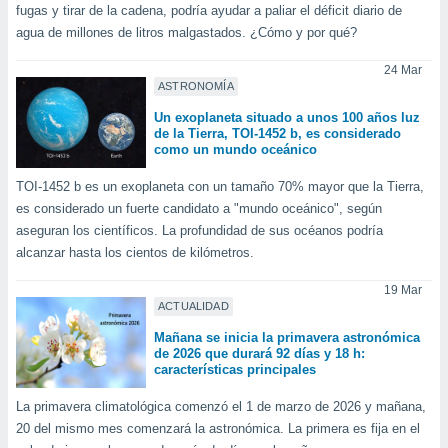
fugas y tirar de la cadena, podría ayudar a paliar el déficit diario de
ste abono
 botón
agua de millones de litros malgastados. ¿Cómo y por qué?
.
24 Mar
ASTRONOMÍA
nto,
Un exoplaneta situado a unos 100 años luz
de la Tierra, TOI-1452 b, es considerado
cios
como un mundo oceánico
kies,
ores únicos
TOI-1452 b es un exoplaneta con un tamaño 70% mayor que la Tierra,
as similares
es considerado un fuerte candidato a "mundo oceánico", según
nar,
aseguran los científicos. La profundidad de sus océanos podría
rocesar
alcanzar hasta los cientos de kilómetros.
onales como
 este sitio
19 Mar
recciones IP
ACTUALIDAD
ficadores de
 posible
Mañana se inicia la primavera astronómica
s
de 2026 que durará 92 días y 18 h:
 traten tus
características principales
nales en
 interés
La primavera climatológica comenzó el 1 de marzo de 2026 y mañana,
go a lo que
20 del mismo mes comenzará la astronómica. La primera es fija en el
nerte. Para