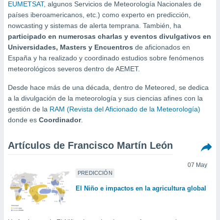
mación
EUMETSAT
, algunos Servicios de Meteorología Nacionales de
ediante
países iberoamericanos, etc.) como experto en predicción,
ecnologías
nowcasting y sistemas de alerta temprana. También, ha
nos permite
participado en numerosas charlas y eventos divulgativos en
estra
Universidades, Masters y Encuentros
de aficionados en
ara seguir
España y ha realizado y coordinado estudios sobre fenómenos
e contenido
ACEPTAR
stándares
meteorológicos severos dentro de AEMET.
Y
sin coste.
CONTINUAR
Desde hace más de una década, dentro de Meteored, se dedica
 botón
a la divulgación de la meteorología y sus ciencias afines con la
continuar",
CONFIGURACIÓN
gestión de la
RAM (Revista del Aficionado de la Meteorología)
der a la
donde es
Coordinador
.
ndo la
 de todas
, ya sean
Artículos de Francisco Martín León
de nuestros
 nos
07 May
PREDICCIÓN
 y análisis
tamiento en
El Niño e impactos en la agricultura global
b, así como
un perfil
para