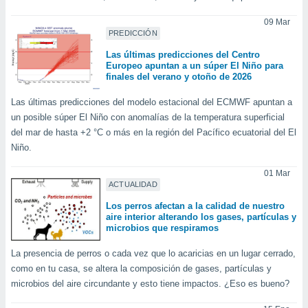
ar perfiles
idad
09 Mar
PREDICCIÓN
a, utilizar
a
Las últimas predicciones del Centro
 la
Europeo apuntan a un súper El Niño para
finales del verano y otoño de 2026
da, crear un
personalizar
Las últimas predicciones del modelo estacional del ECMWF apuntan a
o, uso de
un posible súper El Niño con anomalías de la temperatura superficial
a la
del mar de hasta +2 °C o más en la región del Pacífico ecuatorial del El
e contenido
Niño.
do, medir el
 de la
01 Mar
medir el
ACTUALIDAD
 del
 comprender
Los perros afectan a la calidad de nuestro
aire interior alterando los gases, partículas y
 través de
microbios que respiramos
s o a través
nación de
La presencia de perros o cada vez que lo acaricias en un lugar cerrado,
edentes de
como en tu casa, se altera la composición de gases, partículas y
fuentes,
y mejora de
microbios del aire circundante y esto tiene impactos. ¿Eso es bueno?
os, uso de