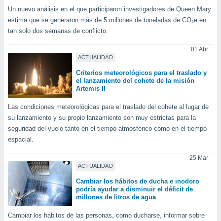
ón de
Un nuevo análisis en el que participaron investigadores de Queen Mary
uedes
estima que se generaron más de 5 millones de toneladas de CO₂e en
uestro sitio
ed.mx. En
tan solo dos semanas de conflicto.
te
 de que
01 Abr
ACTUALIDAD
talarán
e sean
Criterios meteorológicos para el traslado y
para
el lanzamiento del cohete de la misión
a
Artemis II
por el sitio
o se
Las condiciones meteorológicas para el traslado del cohete al lugar de
cookies para
su lanzamiento y su propio lanzamiento son muy estrictas para la
seguridad del vuelo tanto en el tiempo atmosférico como en el tiempo
nto ni para
espacial.
licidad o
25 Mar
ado, aunque
ACTUALIDAD
sualizar
general no
Cambiar los hábitos de ducha e inodoro
podría ayudar a disminuir el déficit de
ada. Puedes
millones de litros de agua
 instalación
y acceder a
Cambiar los hábitos de las personas, como ducharse, informar sobre
io web a