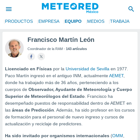
S
PRODUCTOS
EMPRESA
EQUIPO
MEDIOS
TRABAJA
privacidad
o de
Francisco Martín León
mx
Coordinador de la RAM -
143 artículos
mx) ha sido
or
es para
ue la
Licenciado en Físicas
por la
Universidad de Sevilla
en 1977.
 que se
Paco Martín ingresó en el antiguo INM, actualmente
AEMET
,
e calidad.
donde ha trabajado más de 36 años, perteneciendo a los
eder a este
cuerpos de
Observador, Ayudante de Meteorología y Cuerpo
ediante las
Superior de Meteorólogos del Estado
. Francisco ha
opciones:
desempeñado puestos de responsabilidad dentro de AEMET en
ookies y
las
áreas de Predicción
. Además, ha sido profesor en los cursos
e forma
de formación para el personal de nuevo ingreso y cursos de
actualización y reciclaje de predictores.
d digital
Ha sido invitado por organismos internacionales
(
OMM
,
ada, basada