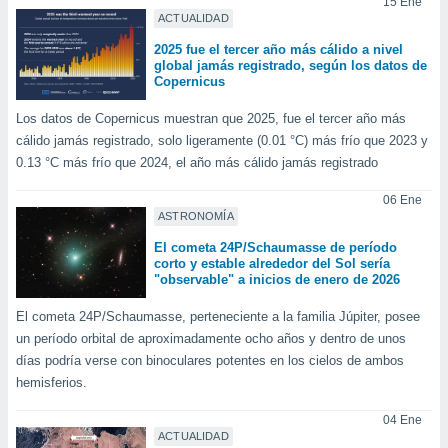
ados con el
15 Ene
ACTUALIDAD
 seleccionar
o.
2025 fue el tercer año más cálido a nivel
global jamás registrado, según los datos de
calización
Copernicus
precisa e
ión mediante
Los datos de Copernicus muestran que 2025, fue el tercer año más
cálido jamás registrado, solo ligeramente (0.01 °C) más frío que 2023 y
, publicidad
0.13 °C más frío que 2024, el año más cálido jamás registrado
dos,
06 Ene
 publicidad
ASTRONOMÍA
,
ón de
El cometa 24P/Schaumasse de período
 desarrollo
corto y estable alrededor del Sol sería
s.
"observable" a inicios de enero de 2026
tros 1199
El cometa 24P/Schaumasse, perteneciente a la familia Júpiter, posee
ios
un período orbital de aproximadamente ocho años y dentro de unos
días podría verse con binoculares potentes en los cielos de ambos
hemisferios.
04 Ene
ACTUALIDAD