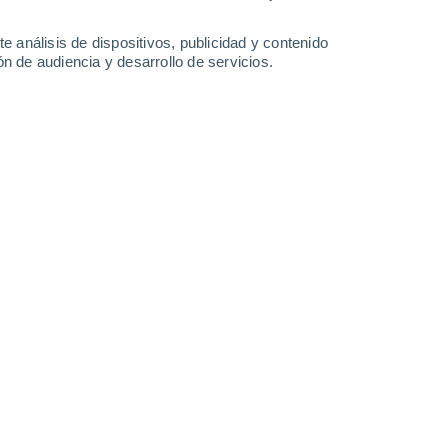
Sábado
8
e análisis de dispositivos, publicidad y contenido
n de audiencia y desarrollo de servicios.
Fortin Libertad
24°
Cielo despejado
02:00
Sensación T.
25°
24°
Cielo despejado
05:00
Sensación T.
24°
25°
Soleado
08:00
Sensación T.
26°
30°
Soleado
11:00
Sensación T.
32°