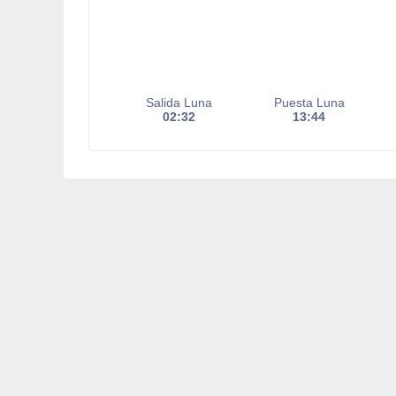
Salida Luna
Puesta Luna
02:32
13:44