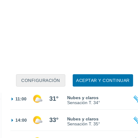
25°
Parcialmente nuboso
02:00
Sensación T.
27°
25°
Nubes y claros
05:00
Sensación T.
26°
26°
Soleado
08:00
CONFIGURACIÓN
ACEPTAR Y CONTINUAR
Sensación T.
28°
31°
Nubes y claros
11:00
Sensación T.
34°
33°
Nubes y claros
14:00
Sensación T.
35°