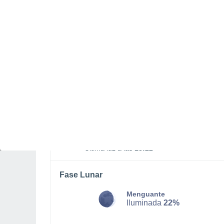
SÁBADO, 08 DE AGOSTO
La mayor parte del día
Nubes y claros
Salida del sol a las
06:33
Puesta del sol a las
17:59
Primera luz a las
06:10
Última luz a las
18:22
Fase Lunar
Menguante
Iluminada
22%