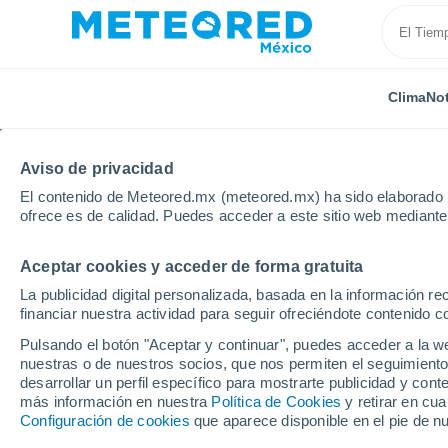
Clima
Not
Aviso de privacidad
El contenido de Meteored.mx (meteored.mx) ha sido elaborado p
ofrece es de calidad. Puedes acceder a este sitio web mediante
Aceptar cookies y acceder de forma gratuita
Inicio
Bolivia
Departamento de Santa Cruz
Fort
La publicidad digital personalizada, basada en la información r
financiar nuestra actividad para seguir ofreciéndote contenido c
Clima en Fortin Libert
Pulsando el botón "Aceptar y continuar", puedes acceder a la w
nuestras o de nuestros socios, que nos permiten el seguimiento
desarrollar un perfil específico para mostrarte publicidad y co
Clima 1 - 7 días
Por hora
más información en nuestra
Política de Cookies
y retirar en cu
Configuración de cookies
que aparece disponible en el pie de n