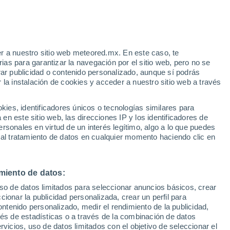
rtin Libertad
VIENTO
PRECIPITACIÓN
r a nuestro sitio web meteored.mx. En este caso, te
12
15
18
21
00
03
06
09
12
15
18
21
00
as para garantizar la navegación por el sitio web, pero no se
rar publicidad o contenido personalizado, aunque sí podrás
 la instalación de cookies y acceder a nuestro sitio web a través
es, identificadores únicos o tecnologías similares para
33°
n este sitio web, las direcciones IP y los identificadores de
32°
31°
rsonales en virtud de un interés legítimo, algo a lo que puedes
29°
 al tratamiento de datos en cualquier momento haciendo clic en
28°
27°
26°
26°
25°
25°
24°
24°
24°
miento de datos:
uso de datos limitados para seleccionar anuncios básicos, crear
ccionar la publicidad personalizada, crear un perfil para
ontenido personalizado, medir el rendimiento de la publicidad,
vés de estadísticas o a través de la combinación de datos
rvicios, uso de datos limitados con el objetivo de seleccionar el
0.1