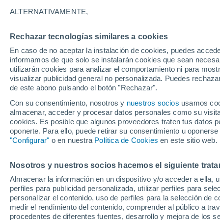
Gráfica del tiempo por hora en Fo
ALTERNATIVAMENTE,
SÍMBOLO
TEMPERATURA
Rechazar tecnologías similares a cookies
En caso de no aceptar la instalación de cookies, puedes accede
00
03
06
09
12
15
18
21
00
03
06
09
informamos de que solo se instalarán cookies que sean necesari
utilizarán cookies para analizar el comportamiento ni para most
visualizar publicidad general no personalizada. Puedes rechazar
de este abono pulsando el botón "Rechazar".
Con su consentimiento, nosotros y
nuestros socios
usamos cooki
almacenar, acceder y procesar datos personales como su visita e
32°
31°
cookies. Es posible que algunos proveedores traten tus datos pe
30°
oponerte. Para ello, puede retirar su consentimiento u oponerse
29°
"Configurar"
o en nuestra
Política de Cookies
en este sitio web.
28°
26°
25°
24°
24°
24°
Nosotros y nuestros socios hacemos el siguiente trata
22°
Almacenar la información en un dispositivo y/o acceder a ella, 
perfiles para publicidad personalizada, utilizar perfiles para sele
personalizar el contenido, uso de perfiles para la selección de c
1.5
medir el rendimiento del contenido, comprender al público a tra
0.6
procedentes de diferentes fuentes, desarrollo y mejora de los se