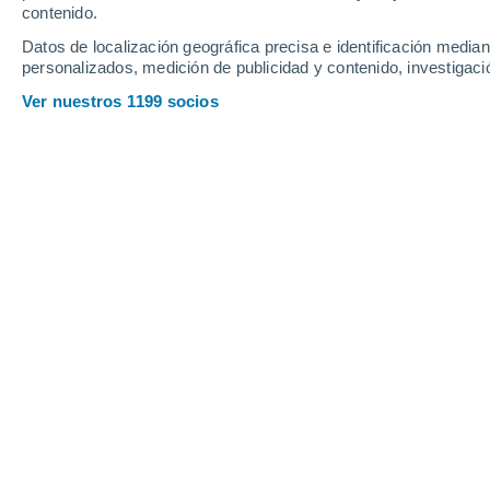
Jueves
6
Viernes
7
contenido.
Datos de localización geográfica precisa e identificación mediant
personalizados, medición de publicidad y contenido, investigació
Ver nuestros 1199 socios
La previsión del tiempo por hora en 
JUEVES, 06 DE AGOSTO
1 Alerta ahora
Riesgo Extremo
La mayor parte del día
Soleado
Salida del sol a las
06:34
Puesta del sol a las
17:59
Primera luz a las
06:11
Última luz a las
18:21