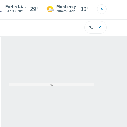
Fortin Libertad
Monterrey
Mexicali
29°
33°
Santa Cruz
Nuevo León
Baja C
°C