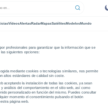
icias
Vídeos
Alertas
Radar
Mapas
Satélites
Modelos
Mundo
or profesionales para garantizar que la información que se
 las siguientes opciones:
in Libertad
Por hora
ecogida mediante cookies o tecnologías similares, nos permite
on altos estándares de calidad sin coste.
ad por hora
eb aceptando la instalación de todas las cookies, ya sean
 y análisis del comportamiento en el sitio web, así como
ntenido personalizado en función del mismo. Puedes consultar
alquier momento el consentimiento pulsando el botón
uestra página web.