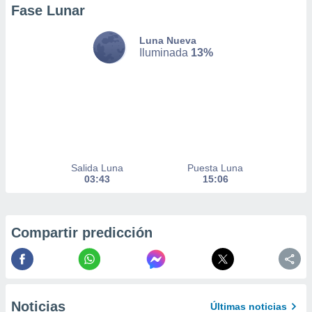
Fase Lunar
 de datos
er momento
ic en
Luna Nueva
o en
Iluminada
13%
 Cookies
en
eb.
y
socios
el
Salida Luna
Puesta Luna
to de
03:43
15:06
la
 en un
 y/o acceder
Compartir predicción
 de datos
ara
 anuncios
ar perfiles
idad
Noticias
Últimas noticias
a, utilizar