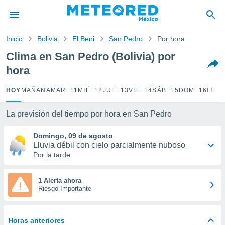
privacidad
o de
Inicio
Bolivia
El Beni
San Pedro
Por hora
mx
mx) ha sido
Clima en San Pedro (Bolivia) por
or
hora
es para
ue la
 que se
HOY
MAÑANA
MAR. 11
MIÉ. 12
JUE. 13
VIE. 14
SÁB. 15
DOM. 16
LUN.
e calidad.
eder a este
La previsión del tiempo por hora en San Pedro
ediante las
opciones:
Domingo, 09 de agosto
Lluvia débil con cielo parcialmente nuboso
ookies y
Por la tarde
e forma
d digital
1 Alerta ahora
Riesgo Importante
ada, basada
mación
ediante
ecnologías
Horas anteriores