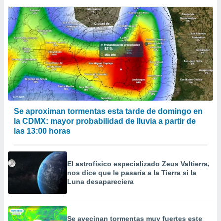
a
 la
da, crear un
personalizar
o, uso de
a la
e contenido
do, medir el
 de la
medir el
 del
Se aproximan tormentas esta tarde de domingo en
 comprender
la CDMX: mayor probabilidad de lluvia a partir de
 través de
las 13:00 horas
s o a través
nación de
edentes de
El astrofísico especializado Zeus Valtierra,
fuentes,
nos dice que le pasaría a la Tierra si la
y mejora de
Luna desapareciera
os, uso de
ados con el
 seleccionar
o.
Se avecinan tormentas muy fuertes este