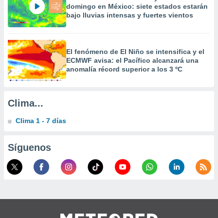
domingo en México: siete estados estarán
calización
bajo lluvias intensas y fuertes vientos
precisa e
ión mediante
, publicidad
El fenómeno de El Niño se intensifica y el
ECMWF avisa: el Pacífico alcanzará una
dos,
anomalía récord superior a los 3 ºC
 publicidad
,
ón de
 desarrollo
Clima...
s.
Clima 1 - 7 días
tros 1199
ios
Síguenos