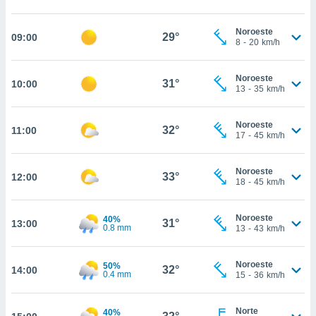
nos permite
estra
ara seguir
Noroeste
29°
09:00
8
-
20
km/h
e contenido
ACEPTAR
stándares
Y
sin coste.
CONTINUAR
Noroeste
31°
10:00
13
-
35
km/h
 botón
continuar",
CONFIGURACIÓN
der a la
Noroeste
32°
11:00
ndo la
17
-
45
km/h
 de todas
, ya sean
Noroeste
de nuestros
33°
12:00
18
-
45
km/h
 nos
 y análisis
Noroeste
40%
31°
13:00
tamiento en
0.8 mm
13
-
43
km/h
b, así como
un perfil
Noroeste
50%
para
32°
14:00
0.4 mm
15
-
36
km/h
ublicidad y
do en
Norte
40%