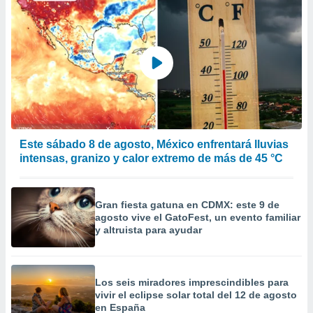
calización
precisa e
ión mediante
, publicidad
dos,
 publicidad
,
ón de
 desarrollo
Este sábado 8 de agosto, México enfrentará lluvias
s.
intensas, granizo y calor extremo de más de 45 °C
tros 1199
ios
Gran fiesta gatuna en CDMX: este 9 de
agosto vive el GatoFest, un evento familiar
y altruista para ayudar
Los seis miradores imprescindibles para
vivir el eclipse solar total del 12 de agosto
en España