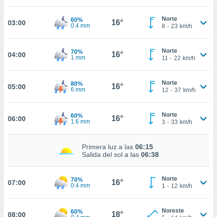
nos permite
estra
Norte
60%
ara seguir
16°
03:00
0.4 mm
8
-
23
km/h
e contenido
ACEPTAR
stándares
Y
sin coste.
Norte
70%
CONTINUAR
16°
04:00
1 mm
11
-
22
km/h
 botón
continuar",
CONFIGURACIÓN
der a la
Norte
80%
16°
05:00
6 mm
12
-
37
km/h
ndo la
 de todas
, ya sean
Norte
60%
16°
06:00
de nuestros
1.6 mm
3
-
33
km/h
 nos
Primera luz a las
06:15
 y análisis
Salida del sol a las
06:38
tamiento en
b, así como
un perfil
Norte
70%
16°
07:00
para
0.4 mm
1
-
12
km/h
ublicidad y
Noreste
do en
60%
18°
08:00