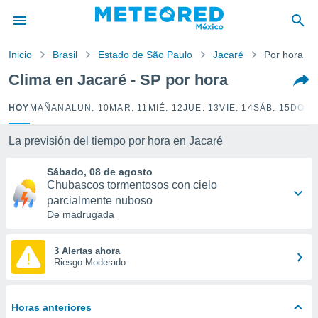
privacidad
o de
Inicio
Brasil
Estado de São Paulo
Jacaré
Por hora
mx
mx) ha sido
Clima en Jacaré - SP por hora
or
es para
HOY
MAÑANA
LUN. 10
MAR. 11
MIÉ. 12
JUE. 13
VIE. 14
SÁB. 15
DOM.
ue la
 que se
e calidad.
La previsión del tiempo por hora en Jacaré
eder a este
ediante las
Sábado, 08 de agosto
opciones:
Chubascos tormentosos con cielo
parcialmente nuboso
ookies y
De madrugada
e forma
3 Alertas ahora
d digital
Riesgo Moderado
ada, basada
mación
ediante
Horas anteriores
ecnologías