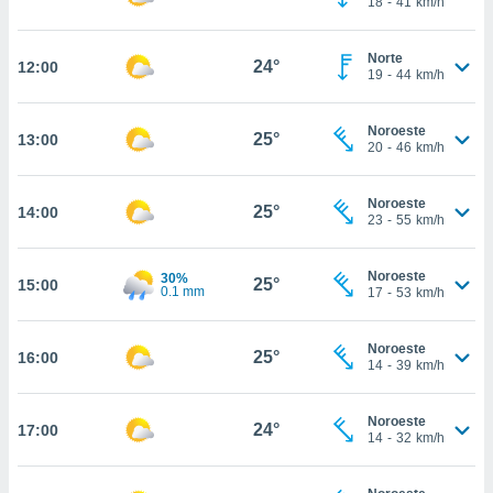
18
-
41
km/h
ed.mx. En
te
 de que
Norte
24°
12:00
talarán
19
-
44
km/h
e sean
para
Noroeste
a
25°
13:00
20
-
46
km/h
por el sitio
o se
cookies para
Noroeste
25°
14:00
23
-
55
km/h
nto ni para
licidad o
Noroeste
30%
25°
15:00
0.1 mm
17
-
53
km/h
ado, aunque
sualizar
general no
Noroeste
25°
16:00
ada. Puedes
14
-
39
km/h
 instalación
y acceder a
Noroeste
io web a
24°
17:00
14
-
32
km/h
ste abono
 botón
.