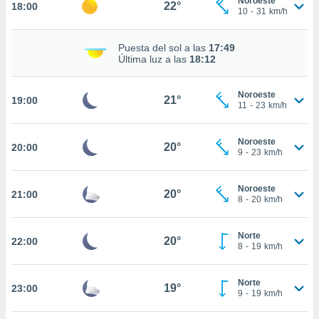
Noroeste
22°
18:00
10
-
31
km/h
nto,
Puesta del sol a las
17:49
Última luz a las
18:12
cios
kies,
ores únicos
Noroeste
21°
as similares
19:00
11
-
23
km/h
nar,
rocesar
onales como
Noroeste
20°
20:00
9
-
23
km/h
 este sitio
recciones IP
ficadores de
Noroeste
20°
21:00
 posible
8
-
20
km/h
s
 traten tus
nales en
Norte
20°
22:00
8
-
19
km/h
 interés
go a lo que
nerte. Para
Norte
19°
23:00
retirar su
9
-
19
km/h
ento u