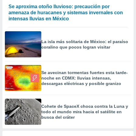
a
Se aproxima otoño lluvioso: precaución por
 la
amenaza de huracanes y sistemas invernales con
intensas lluvias en México
da, crear un
personalizar
o, uso de
a la
La isla más solitaria de México: el paraíso
e contenido
coralino que pocos logran visitar
do, medir el
 de la
medir el
 del
Se avecinan tormentas fuertes esta tarde-
 comprender
noche en CDMX: lluvias intensas,
 través de
descargas eléctricas y posible granizo
s o a través
nación de
edentes de
fuentes,
Cohete de SpaceX choca contra la Luna y
y mejora de
todo el mundo mira hacia el satélite en
os, uso de
busca del cráter
ados con el
 seleccionar
o.