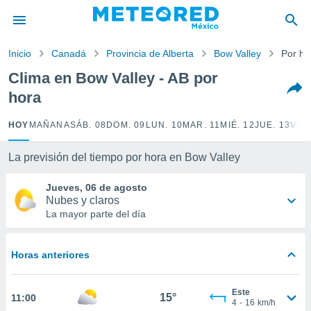
privacidad
o de
Inicio
Canadá
Provincia de Alberta
Bow Valley
Por ho
mx
mx) ha sido
Clima en Bow Valley - AB por
or
hora
es para
ue la
 que se
HOY
MAÑANA
SÁB. 08
DOM. 09
LUN. 10
MAR. 11
MIÉ. 12
JUE. 13
VIE.
e calidad.
eder a este
La previsión del tiempo por hora en Bow Valley
ediante las
opciones:
Jueves, 06 de agosto
Nubes y claros
ookies y
La mayor parte del día
e forma
d digital
Horas anteriores
ada, basada
mación
ediante
Este
15°
11:00
ecnologías
4
-
16
km/h