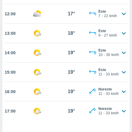
nos permite
estra
Este
ara seguir
17°
12:00
7
-
22
km/h
e contenido
ACEPTAR
stándares
Y
sin coste.
Este
CONTINUAR
18°
13:00
9
-
27
km/h
 botón
continuar",
CONFIGURACIÓN
der a la
Este
19°
14:00
10
-
30
km/h
ndo la
 de todas
, ya sean
Este
19°
15:00
de nuestros
11
-
33
km/h
 nos
 y análisis
Noreste
19°
16:00
11
-
33
km/h
tamiento en
b, así como
un perfil
Noreste
19°
17:00
para
11
-
33
km/h
ublicidad y
do en