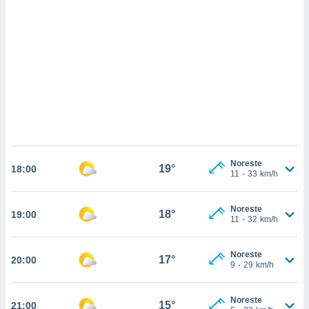
 mismo.
sultar más
 en nuestra
 Cookies
y
ualquier
ento
 botón
ación de
kies
 disponible
e nuestra
.
Noreste
19°
18:00
11
-
33
km/h
IVAMENTE,
Noreste
18°
19:00
11
-
32
km/h
as
 a cookies
Noreste
17°
20:00
 no aceptar
9
-
29
km/h
ón de
uedes
uestro sitio
Noreste
15°
21:00