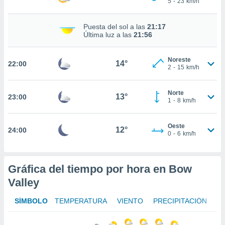
5
-
23
km/h
ed.mx. En
te
 de que
Puesta del sol a las
21:17
talarán
Última luz a las
21:56
e sean
para
Noreste
a
14°
22:00
2
-
15
km/h
por el sitio
o se
cookies para
Norte
13°
23:00
1
-
8
km/h
nto ni para
licidad o
Oeste
12°
24:00
0
-
6
km/h
ado, aunque
sualizar
general no
ada. Puedes
Gráfica del tiempo por hora en Bow
 instalación
Valley
y acceder a
io web a
SÍMBOLO
TEMPERATURA
VIENTO
PRECIPITACIÓN
ste abono
 botón
.