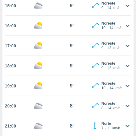
nos permite
Noreste
9°
15:00
estra
9
-
14
km/h
ara seguir
e contenido
ACEPTAR
Noreste
stándares
9°
16:00
Y
10
-
14
km/h
sin coste.
CONTINUAR
 botón
Noreste
9°
17:00
continuar",
CONFIGURACIÓN
9
-
13
km/h
der a la
ndo la
 de todas
Noreste
9°
18:00
9
-
13
km/h
, ya sean
de nuestros
 nos
Noreste
9°
19:00
10
-
14
km/h
 y análisis
tamiento en
b, así como
Noreste
8°
20:00
8
-
14
km/h
un perfil
para
ublicidad y
Norte
8°
21:00
7
-
11
km/h
do en