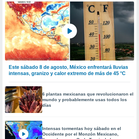
 de datos
er momento
ic en
o en
 Cookies
en
eb.
y
socios
el
Este sábado 8 de agosto, México enfrentará lluvias
intensas, granizo y calor extremo de más de 45 °C
to de
la
6 plantas mexicanas que revolucionaron el
 en un
mundo y probablemente usas todos los
 y/o acceder
días
 de datos
ara
 anuncios
ar perfiles
Intensas tormentas hoy sábado en el
idad
Occidente por el Monzón Mexicano,
a, utilizar