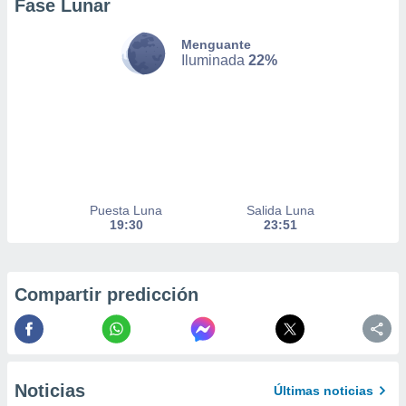
Fase Lunar
nto,
Menguante
Iluminada
22%
cios
kies,
ores únicos
as similares
nar,
rocesar
onales como
 este sitio
Puesta Luna
Salida Luna
recciones IP
19:30
23:51
ficadores de
 posible
s
 traten tus
Compartir predicción
nales en
 interés
go a lo que
nerte. Para
retirar su
ento u
Noticias
Últimas noticias