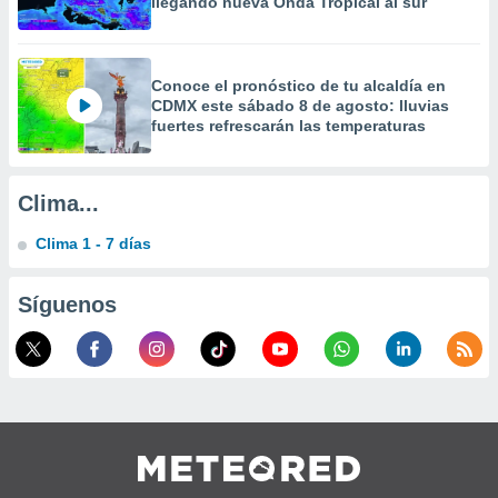
llegando nueva Onda Tropical al sur
a
 la
da, crear un
Conoce el pronóstico de tu alcaldía en
personalizar
CDMX este sábado 8 de agosto: lluvias
o, uso de
fuertes refrescarán las temperaturas
a la
e contenido
do, medir el
Clima...
 de la
medir el
Clima 1 - 7 días
 del
 comprender
 través de
Síguenos
s o a través
nación de
edentes de
fuentes,
y mejora de
os, uso de
ados con el
 seleccionar
o.