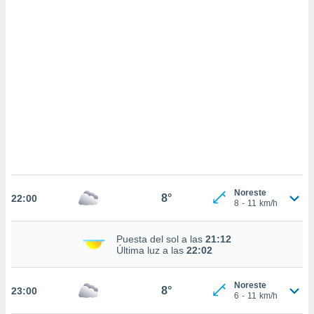
 mismo.
sultar más
 en nuestra
 Cookies
y
ualquier
ento
 botón
ación de
kies
 disponible
e nuestra
.
IVAMENTE,
Noreste
8°
22:00
8
-
11
km/h
as
Puesta del sol a las
21:12
 a cookies
Última luz a las
22:02
 no aceptar
ón de
Noreste
8°
23:00
uedes
6
-
11
km/h
uestro sitio