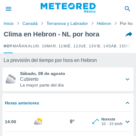
privacidad
o de
Inicio
Canadá
Terranova y Labrador
Hebron
Por hor
mx
mx) ha sido
Clima en Hebron - NL por hora
or
es para
HOY
MAÑANA
LUN. 10
MAR. 11
MIÉ. 12
JUE. 13
VIE. 14
SÁB. 15
DOM.
ue la
 que se
e calidad.
La previsión del tiempo por hora en Hebron
eder a este
ediante las
Sábado, 08 de agosto
opciones:
Cubierto
La mayor parte del día
ookies y
e forma
Horas anteriores
d digital
ada, basada
Noreste
mación
9°
14:00
10
-
15
km/h
ediante
ecnologías