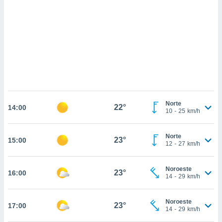
 mismo.
sultar más
 en nuestra
 Cookies
y
ualquier
ento
 botón
ación de
kies
 disponible
Norte
22°
e nuestra
14:00
10
-
25
km/h
.
IVAMENTE,
Norte
23°
15:00
12
-
27
km/h
as
Noroeste
23°
16:00
 a cookies
14
-
29
km/h
 no aceptar
ón de
Noroeste
23°
17:00
uedes
14
-
29
km/h
uestro sitio