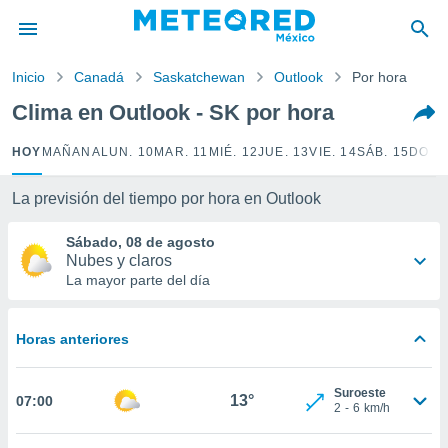
privacidad
o de
Inicio
Canadá
Saskatchewan
Outlook
Por hora
mx
mx) ha sido
Clima en Outlook - SK por hora
or
es para
HOY
MAÑANA
LUN. 10
MAR. 11
MIÉ. 12
JUE. 13
VIE. 14
SÁB. 15
DOM.
ue la
 que se
e calidad.
La previsión del tiempo por hora en Outlook
eder a este
ediante las
Sábado, 08 de agosto
opciones:
Nubes y claros
La mayor parte del día
ookies y
e forma
Horas anteriores
d digital
ada, basada
Suroeste
mación
13°
07:00
2
-
6
km/h
ediante
ecnologías