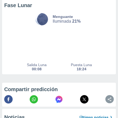
 de datos
Fase Lunar
er momento
ic en
Menguante
o en
Iluminada
21%
 Cookies
en
eb.
y
socios
el
to de
Salida Luna
Puesta Luna
00:08
18:24
la
 en un
 y/o acceder
Compartir predicción
 de datos
ara
 anuncios
ar perfiles
idad
a, utilizar
Noticias
Últimas noticias