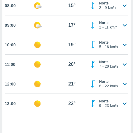
nos permite
Norte
15°
08:00
estra
2
-
9
km/h
ara seguir
e contenido
ACEPTAR
Norte
stándares
17°
09:00
Y
2
-
11
km/h
sin coste.
CONTINUAR
 botón
Norte
19°
10:00
continuar",
CONFIGURACIÓN
5
-
16
km/h
der a la
ndo la
 de todas
Norte
20°
11:00
7
-
20
km/h
, ya sean
de nuestros
 nos
Norte
21°
12:00
8
-
22
km/h
 y análisis
tamiento en
b, así como
Norte
22°
13:00
9
-
23
km/h
un perfil
para
ublicidad y
do en