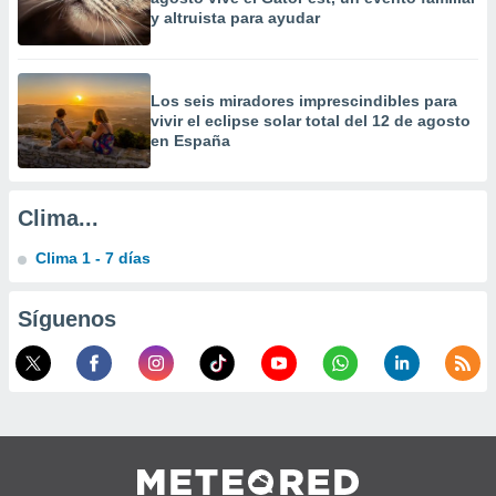
calización
y altruista para ayudar
precisa e
ión mediante
, publicidad
Los seis miradores imprescindibles para
vivir el eclipse solar total del 12 de agosto
en España
dos,
 publicidad
,
ón de
Clima...
 desarrollo
s.
Clima 1 - 7 días
tros 1199
ios
Síguenos