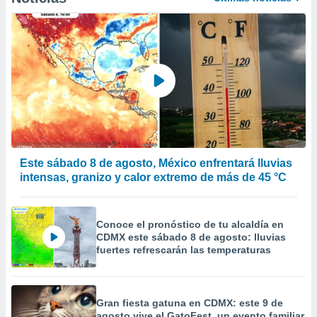
a
 la
da, crear un
personalizar
o, uso de
a la
e contenido
do, medir el
 de la
medir el
 del
Este sábado 8 de agosto, México enfrentará lluvias
 comprender
intensas, granizo y calor extremo de más de 45 °C
 través de
s o a través
nación de
edentes de
Conoce el pronóstico de tu alcaldía en
CDMX este sábado 8 de agosto: lluvias
fuentes,
fuertes refrescarán las temperaturas
y mejora de
os, uso de
ados con el
 seleccionar
Gran fiesta gatuna en CDMX: este 9 de
o.
agosto vive el GatoFest, un evento familiar