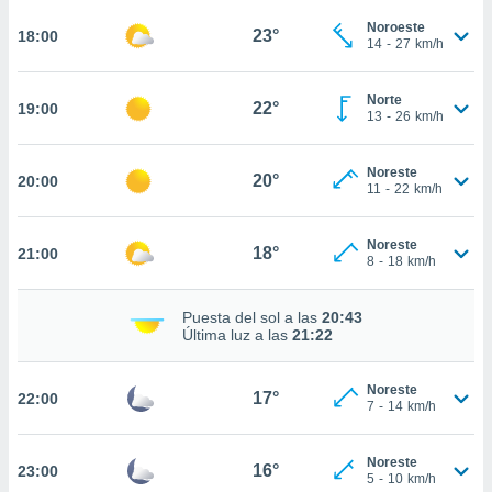
ed.mx. En
te
Noroeste
23°
18:00
14
-
27
km/h
 de que
talarán
e sean
Norte
22°
19:00
para
13
-
26
km/h
a
por el sitio
Noreste
o se
20°
20:00
11
-
22
km/h
cookies para
nto ni para
Noreste
18°
21:00
licidad o
8
-
18
km/h
ado, aunque
Puesta del sol a las
20:43
sualizar
Última luz a las
21:22
general no
ada. Puedes
 instalación
Noreste
17°
22:00
y acceder a
7
-
14
km/h
io web a
ste abono
Noreste
 botón
16°
23:00
5
-
10
km/h
.