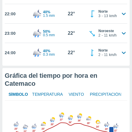
Norte
40%
nto,
22°
22:00
1.5 mm
3
-
13
km/h
cios
kies,
Noroeste
50%
22°
23:00
0.5 mm
2
-
11
km/h
ores únicos
as similares
nar,
Norte
40%
22°
rocesar
24:00
0.3 mm
2
-
11
km/h
onales como
 este sitio
recciones IP
Gráfica del tiempo por hora en
ficadores de
 posible
Catemaco
s
 traten tus
SÍMBOLO
TEMPERATURA
VIENTO
PRECIPITACIÓN
nales en
 interés
go a lo que
nerte. Para
retirar su
27°
26°
26°
25°
ento u
25°
24°
23°
23°
23°
22°
22°
22°