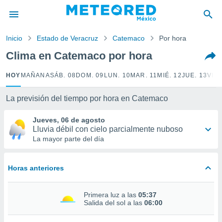
privacidad
o de
Inicio
Estado de Veracruz
Catemaco
Por hora
mx
mx) ha sido
Clima en Catemaco por hora
or
es para
HOY
MAÑANA
SÁB. 08
DOM. 09
LUN. 10
MAR. 11
MIÉ. 12
JUE. 13
VIE.
ue la
 que se
e calidad.
La previsión del tiempo por hora en Catemaco
eder a este
ediante las
Jueves, 06 de agosto
opciones:
Lluvia débil con cielo parcialmente nuboso
La mayor parte del día
ookies y
e forma
Horas anteriores
d digital
ada, basada
Primera luz a las
05:37
mación
Salida del sol a las
06:00
ediante
ecnologías