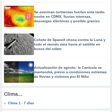
calización
precisa e
Se avecinan tormentas fuertes esta tarde-
ión mediante
noche en CDMX: lluvias intensas,
descargas eléctricas y posible granizo
, publicidad
dos,
 publicidad
Cohete de SpaceX choca contra la Luna y
,
todo el mundo mira hacia el satélite en
ón de
busca del cráter
 desarrollo
s.
tros 1199
Actualización de agosto: la Canícula se
ios
mantendrá, previo a condiciones extremas
de lluvias y ciclones por El Niño
Clima...
Clima 1 - 7 días