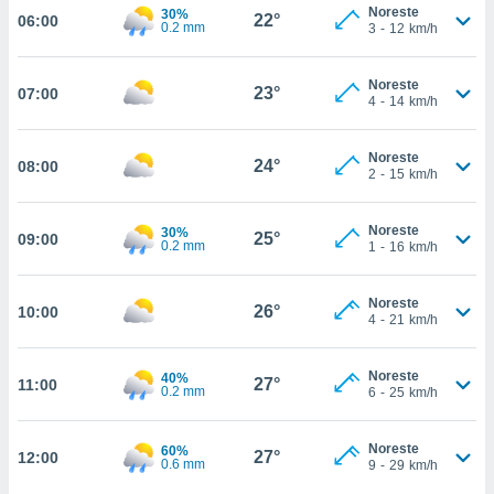
nos permite
Noreste
30%
22°
06:00
estra
0.2 mm
3
-
12
km/h
ara seguir
e contenido
ACEPTAR
Noreste
stándares
23°
07:00
Y
4
-
14
km/h
sin coste.
CONTINUAR
 botón
Noreste
24°
08:00
continuar",
CONFIGURACIÓN
2
-
15
km/h
der a la
ndo la
 de todas
Noreste
30%
25°
09:00
0.2 mm
1
-
16
km/h
, ya sean
de nuestros
 nos
Noreste
26°
10:00
4
-
21
km/h
 y análisis
tamiento en
b, así como
Noreste
40%
27°
11:00
0.2 mm
6
-
25
km/h
un perfil
para
ublicidad y
Noreste
60%
27°
12:00
0.6 mm
9
-
29
km/h
do en