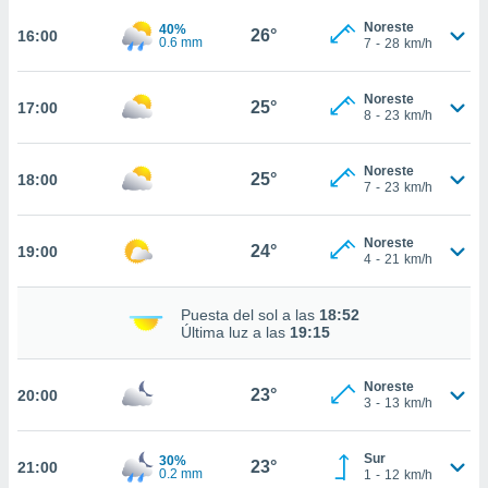
ed.mx. En
te
Noreste
40%
26°
16:00
0.6 mm
7
-
28
km/h
 de que
talarán
e sean
Noreste
25°
17:00
para
8
-
23
km/h
a
por el sitio
Noreste
o se
25°
18:00
7
-
23
km/h
cookies para
nto ni para
Noreste
24°
19:00
licidad o
4
-
21
km/h
ado, aunque
Puesta del sol a las
18:52
sualizar
Última luz a las
19:15
general no
ada. Puedes
 instalación
Noreste
23°
20:00
y acceder a
3
-
13
km/h
io web a
ste abono
Sur
30%
 botón
23°
21:00
0.2 mm
1
-
12
km/h
.