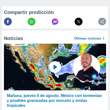
a
 la
Compartir predicción
da, crear un
personalizar
o, uso de
a la
e contenido
Noticias
Últimas noticias
do, medir el
 de la
medir el
 del
 comprender
 través de
s o a través
nación de
edentes de
fuentes,
y mejora de
os, uso de
Mañana, jueves 6 de agosto, México con tormentas
ados con el
y posibles granizadas por monzón y ondas
 seleccionar
tropicales
o.