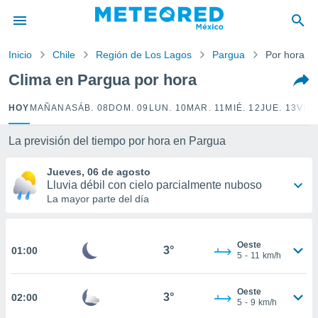
privacidad
o de
Inicio
Chile
Región de Los Lagos
Pargua
Por hora
mx
mx) ha sido
Clima en Pargua por hora
or
es para
HOY
MAÑANA
SÁB. 08
DOM. 09
LUN. 10
MAR. 11
MIÉ. 12
JUE. 13
VIE.
ue la
 que se
e calidad.
La previsión del tiempo por hora en Pargua
eder a este
ediante las
Jueves, 06 de agosto
opciones:
Lluvia débil con cielo parcialmente nuboso
La mayor parte del día
ookies y
e forma
Oeste
3°
01:00
d digital
5
-
11
km/h
ada, basada
mación
Oeste
ediante
3°
02:00
5
-
9
km/h
ecnologías