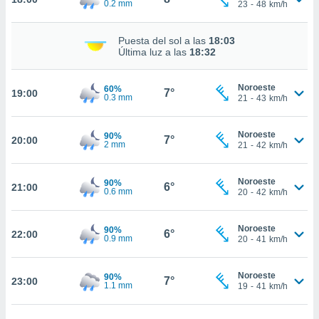
0.2 mm
23
-
48
km/h
nto,
Puesta del sol a las
18:03
Última luz a las
18:32
cios
kies,
ores únicos
Noroeste
60%
7°
19:00
0.3 mm
21
-
43
km/h
as similares
nar,
rocesar
Noroeste
90%
7°
20:00
onales como
2 mm
21
-
42
km/h
 este sitio
recciones IP
ficadores de
Noroeste
90%
6°
21:00
0.6 mm
20
-
42
km/h
 posible
s
 traten tus
Noroeste
90%
6°
22:00
nales en
0.9 mm
20
-
41
km/h
 interés
go a lo que
nerte. Para
Noroeste
90%
7°
23:00
1.1 mm
19
-
41
km/h
retirar su
ento u