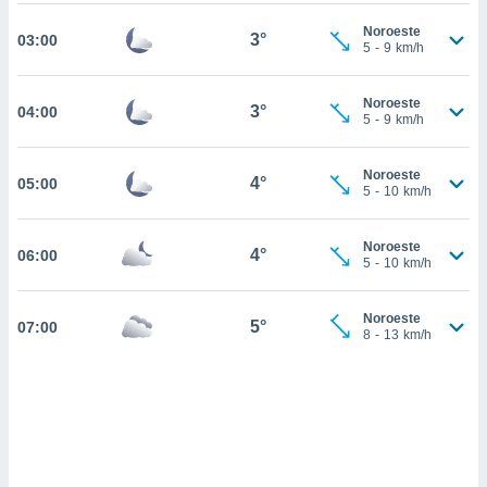
nos permite
estra
Noroeste
3°
03:00
ara seguir
5
-
9
km/h
e contenido
ACEPTAR
stándares
Y
Noroeste
sin coste.
3°
04:00
5
-
9
km/h
CONTINUAR
 botón
continuar",
CONFIGURACIÓN
Noroeste
4°
05:00
der a la
5
-
10
km/h
ndo la
 de todas
, ya sean
Noroeste
4°
06:00
5
-
10
km/h
de nuestros
 nos
Noroeste
5°
07:00
 y análisis
8
-
13
km/h
tamiento en
b, así como
un perfil
para
ublicidad y
do en