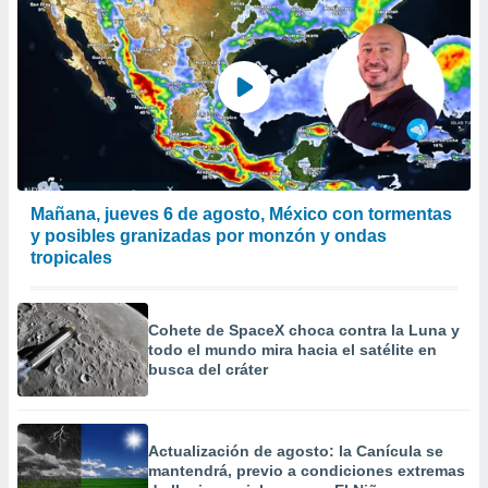
calización
precisa e
ión mediante
, publicidad
dos,
 publicidad
,
ón de
Mañana, jueves 6 de agosto, México con tormentas
 desarrollo
y posibles granizadas por monzón y ondas
s.
tropicales
tros 1199
ios
Cohete de SpaceX choca contra la Luna y
todo el mundo mira hacia el satélite en
busca del cráter
Actualización de agosto: la Canícula se
mantendrá, previo a condiciones extremas