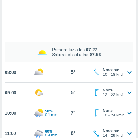
 mismo.
sultar más
 en nuestra
 Cookies
y
ualquier
ento
 botón
ación de
Primera luz a las
07:27
Salida del sol a las
07:56
kies
 disponible
e nuestra
Noroeste
5°
08:00
.
10
-
18
km/h
IVAMENTE,
Norte
5°
09:00
12
-
22
km/h
as
 a cookies
Norte
50%
7°
10:00
0.1 mm
10
-
24
km/h
 no aceptar
ón de
uedes
Noroeste
60%
8°
11:00
uestro sitio
0.4 mm
14
-
29
km/h