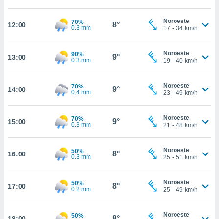
ed.mx. En
te
Noroeste
 de que
70%
8°
12:00
0.3 mm
17
-
34
km/h
talarán
e sean
para
Noroeste
90%
9°
13:00
a
0.3 mm
19
-
40
km/h
por el sitio
o se
Noroeste
cookies para
70%
9°
14:00
0.4 mm
23
-
49
km/h
nto ni para
licidad o
Noroeste
70%
9°
15:00
0.3 mm
21
-
48
km/h
ado, aunque
sualizar
Noroeste
50%
general no
8°
16:00
0.3 mm
25
-
51
km/h
ada. Puedes
 instalación
y acceder a
Noroeste
50%
8°
17:00
io web a
0.2 mm
25
-
49
km/h
ste abono
 botón
Noroeste
50%
.
8°
18:00