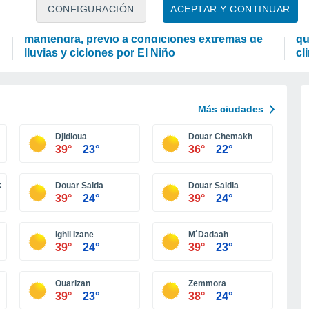
PREDICCIÓN
CI
CONFIGURACIÓN
ACEPTAR Y CONTINUAR
Actualización de agosto: la Canícula se
Oc
mantendrá, previo a condiciones extremas de
qu
lluvias y ciclones por El Niño
cl
Más ciudades
Djidioua
Douar Chemakh
39°
23°
36°
22°
azreg
Douar Saida
Douar Saidia
39°
24°
39°
24°
Ighil Izane
M´Dadaah
39°
24°
39°
23°
Ouarizan
Zemmora
39°
23°
38°
24°