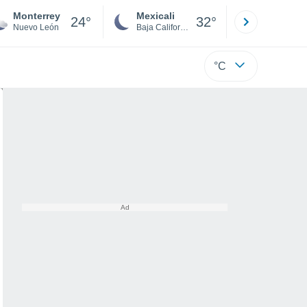
Monterrey
Mexicali
Tijuana
24°
32°
Nuevo León
Baja California
Baja C
°C