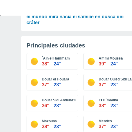
ASTRONOMÍA
Cohete de SpaceX choca contra la Luna y todo
el mundo mira hacia el satélite en busca del
cráter
Principales ciudades
´Ain el Hammam
Ammi Moussa
38°
24°
39°
24°
Douar el Houara
Douar Ouled Sidi L
37°
23°
37°
23°
Douar Sidi Abdelaziz
El H´madna
36°
23°
38°
23°
Mazouna
Mendes
38°
23°
37°
23°