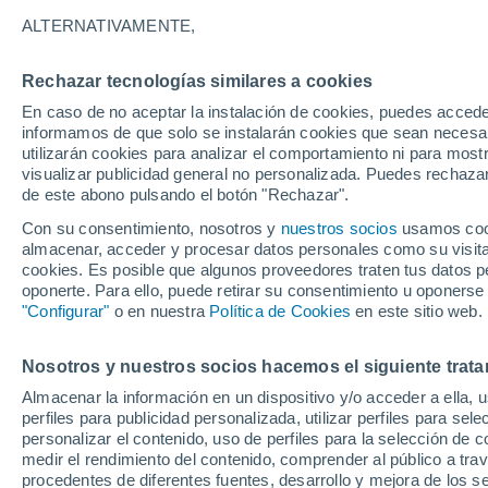
ALTERNATIVAMENTE,
Rechazar tecnologías similares a cookies
En caso de no aceptar la instalación de cookies, puedes accede
informamos de que solo se instalarán cookies que sean necesari
utilizarán cookies para analizar el comportamiento ni para most
37°
23°
visualizar publicidad general no personalizada. Puedes rechazar
Douar el
de este abono pulsando el botón "Rechazar".
Houara
Con su consentimiento, nosotros y
nuestros socios
usamos cooki
almacenar, acceder y procesar datos personales como su visita e
cookies. Es posible que algunos proveedores traten tus datos pe
oponerte. Para ello, puede retirar su consentimiento u oponerse
"Configurar"
o en nuestra
Política de Cookies
en este sitio web.
3
2
Nosotros y nuestros socios hacemos el siguiente trata
Douar
Almacenar la información en un dispositivo y/o acceder a ella, 
Saidia
perfiles para publicidad personalizada, utilizar perfiles para sele
35°
23°
personalizar el contenido, uso de perfiles para la selección de c
Kalaa
medir el rendimiento del contenido, comprender al público a tra
procedentes de diferentes fuentes, desarrollo y mejora de los se