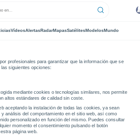
icias
Vídeos
Alertas
Radar
Mapas
Satélites
Modelos
Mundo
or profesionales para garantizar que la información que se
 las siguientes opciones:
ecogida mediante cookies o tecnologías similares, nos permite
on altos estándares de calidad sin coste.
eb aceptando la instalación de todas las cookies, ya sean
 y análisis del comportamiento en el sitio web, así como
ntenido personalizado en función del mismo. Puedes consultar
alquier momento el consentimiento pulsando el botón
38°
uestra página web.
23°
Mazouna