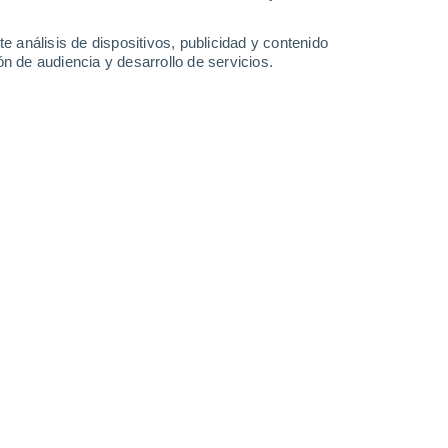
Chemakh
e análisis de dispositivos, publicidad y contenido
n de audiencia y desarrollo de servicios.
Leaflet
|
©
OpenStreetMap
|
ECMWF
by © Meteored