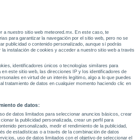
r a nuestro sitio web meteored.mx. En este caso, te
35°
as para garantizar la navegación por el sitio web, pero no se
38°
23°
rar publicidad o contenido personalizado, aunque sí podrás
23°
Attatba
 la instalación de cookies y acceder a nuestro sitio web a través
39°
El H´madna
24°
Ammi
Moussa
es, identificadores únicos o tecnologías similares para
n este sitio web, las direcciones IP y los identificadores de
rsonales en virtud de un interés legítimo, algo a lo que puedes
 al tratamiento de datos en cualquier momento haciendo clic en
38°
24°
Zemmora
9°
4°
miento de datos:
uso de datos limitados para seleccionar anuncios básicos, crear
ccionar la publicidad personalizada, crear un perfil para
ontenido personalizado, medir el rendimiento de la publicidad,
36°
vés de estadísticas o a través de la combinación de datos
22°
rvicios, uso de datos limitados con el objetivo de seleccionar el
Douar