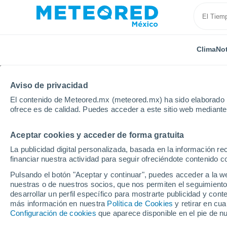
Clima
Not
Aviso de privacidad
El contenido de Meteored.mx (meteored.mx) ha sido elaborado p
ofrece es de calidad. Puedes acceder a este sitio web mediante
Aceptar cookies y acceder de forma gratuita
Inicio
Argelia
Relizane
La publicidad digital personalizada, basada en la información r
financiar nuestra actividad para seguir ofreciéndote contenido c
Clima en Relizane
Pulsando el botón "Aceptar y continuar", puedes acceder a la w
nuestras o de nuestros socios, que nos permiten el seguimiento
desarrollar un perfil específico para mostrarte publicidad y co
Hoy, 6 agosto
Todo el día
Símbolo
más información en nuestra
Política de Cookies
y retirar en cu
Configuración de cookies
que aparece disponible en el pie de n