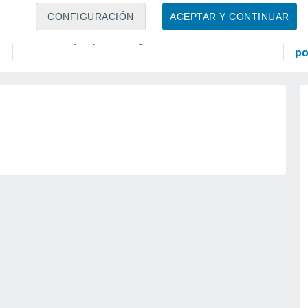
TIEMPO LIBRE
P
CONFIGURACIÓN
ACEPTAR Y CONTINUAR
La isla más solitaria de México: el paraíso
Se
coralino que pocos logran visitar
en
po