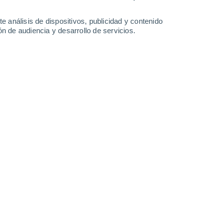
e análisis de dispositivos, publicidad y contenido
n de audiencia y desarrollo de servicios.
Leaflet
|
©
OpenStreetMap
|
ECMWF
by © Meteored