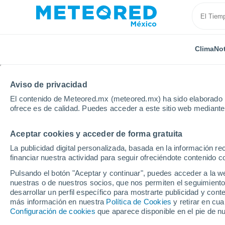
Clima
Not
Aviso de privacidad
El contenido de Meteored.mx (meteored.mx) ha sido elaborado p
ofrece es de calidad. Puedes acceder a este sitio web mediante
Aceptar cookies y acceder de forma gratuita
Inicio
Burundi
La publicidad digital personalizada, basada en la información r
financiar nuestra actividad para seguir ofreciéndote contenido c
Clima en Burundi
Pulsando el botón "Aceptar y continuar", puedes acceder a la w
nuestras o de nuestros socios, que nos permiten el seguimiento
desarrollar un perfil específico para mostrarte publicidad y co
Hoy, 6 agosto
Todo el día
Símbolo
más información en nuestra
Política de Cookies
y retirar en cu
Configuración de cookies
que aparece disponible en el pie de n