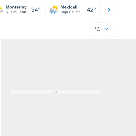
Monterrey
Mexicali
Tijuana
34°
42°
Nuevo León
Baja California
Baja C
°C