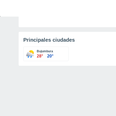
CIENCIA
Descubre por qué tu cerebro no hace dos
cosas a la vez, solo las automatiza
Principales ciudades
Bujumbura
28°
20°