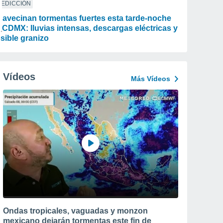
REDICCIÓN
 avecinan tormentas fuertes esta tarde-noche
 CDMX: lluvias intensas, descargas eléctricas y
sible granizo
Vídeos
Más Vídeos
Ondas tropicales, vaguadas y monzon
mexicano dejarán tormentas este fin de