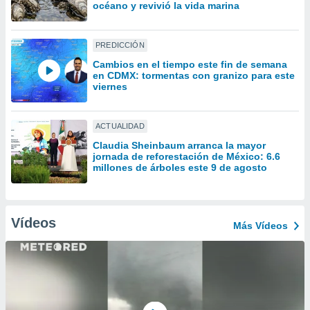
ón de
océano y revivió la vida marina
uedes
uestro sitio
ed.mx. En
PREDICCIÓN
te
Cambios en el tiempo este fin de semana
 de que
en CDMX: tormentas con granizo para este
talarán
viernes
e sean
para
a
ACTUALIDAD
por el sitio
Claudia Sheinbaum arranca la mayor
o se
jornada de reforestación de México: 6.6
cookies para
millones de árboles este 9 de agosto
nto ni para
licidad o
Vídeos
Más Vídeos
ado, aunque
sualizar
general no
ada. Puedes
 instalación
y acceder a
io web a