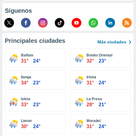
retirar su
Síguenos
ento u
 de datos
er momento
ic en
o en
Principales ciudades
Más ciudades
 Cookies
en
Balfate
Bonito Oriental
eb.
31°
24°
32°
23°
y
socios
Ilanga
Iriona
el
34°
23°
31°
24°
to de
Isleta
La Presa
33°
23°
28°
21°
la
 en un
 y/o acceder
Limon
Moradel
 de datos
30°
24°
31°
24°
ara
 anuncios