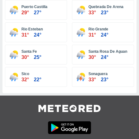
ar perfiles
Puerto Castilla
Quebrada De Arena
idad
29°
27°
33°
23°
a, utilizar
a
 la
Rio Esteban
Rio Grande
31°
24°
31°
24°
da, crear un
personalizar
o, uso de
Santa Fe
Santa Rosa De Aguan
a la
30°
25°
30°
24°
e contenido
do, medir el
Sico
Sonaguera
 de la
32°
22°
33°
23°
medir el
 del
 comprender
 través de
s o a través
nación de
edentes de
fuentes,
y mejora de
os, uso de