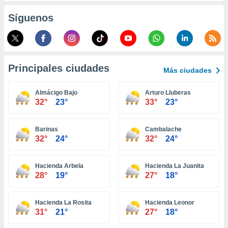
retirar su
Síguenos
ento u
 de datos
er momento
ic en
o en
Principales ciudades
Más ciudades
 Cookies
en
Almácigo Bajo
Arturo Lluberas
eb.
32°
23°
33°
23°
y
socios
Barinas
Cambalache
el
32°
24°
32°
24°
to de
Hacienda Arbela
Hacienda La Juanita
28°
19°
27°
18°
la
 en un
 y/o acceder
Hacienda La Rosita
Hacienda Leonor
 de datos
31°
21°
27°
18°
ara
 anuncios