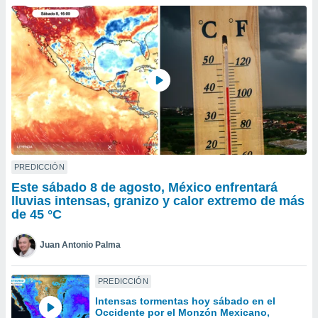
ublicidad y
do en
 mismo.
sultar más
 en nuestra
 Cookies
y
ualquier
ento
 botón
ación de
kies
PREDICCIÓN
 disponible
Este sábado 8 de agosto, México enfrentará
e nuestra
lluvias intensas, granizo y calor extremo de más
.
de 45 °C
IVAMENTE,
Juan Antonio Palma
as
PREDICCIÓN
 a cookies
Intensas tormentas hoy sábado en el
 no aceptar
Occidente por el Monzón Mexicano,