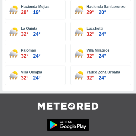
ar perfiles
Hacienda Mejias
Hacienda San Lorenzo
idad
28°
19°
29°
20°
a, utilizar
a
 la
La Quinta
Lucchetti
32°
24°
32°
24°
da, crear un
personalizar
o, uso de
Palomas
Villa Milagros
a la
32°
24°
32°
24°
e contenido
do, medir el
Villa Olimpia
Yauco Zona Urbana
 de la
32°
24°
32°
24°
medir el
 del
 comprender
 través de
s o a través
nación de
edentes de
fuentes,
y mejora de
os, uso de