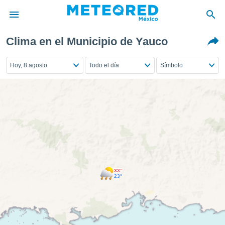
Clima en el Municipio de Yauco
privacidad
o de
Hoy, 8 agosto
Todo el día
Símbolo
mx
mx) ha sido
or
es para
ue la
 que se
e calidad.
eder a este
ediante las
opciones:
33°
ookies y
23°
e forma
d digital
ada, basada