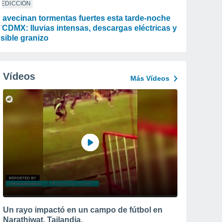
REDICCIÓN
 avecinan tormentas fuertes esta tarde-noche
 CDMX: lluvias intensas, descargas eléctricas y
sible granizo
Vídeos
Más Vídeos
Un rayo impactó en un campo de fútbol en
Narathiwat, Tailandia.