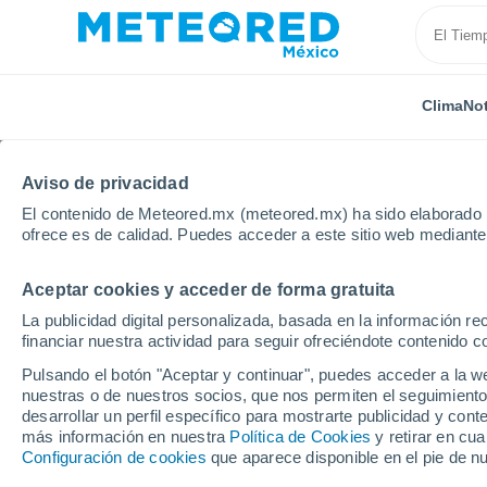
Clima
Not
Aviso de privacidad
El contenido de Meteored.mx (meteored.mx) ha sido elaborado p
ofrece es de calidad. Puedes acceder a este sitio web mediante
Aceptar cookies y acceder de forma gratuita
Inicio
Estado de Baja California
La publicidad digital personalizada, basada en la información r
financiar nuestra actividad para seguir ofreciéndote contenido c
Clima en el Estado de B
Pulsando el botón "Aceptar y continuar", puedes acceder a la w
nuestras o de nuestros socios, que nos permiten el seguimiento
desarrollar un perfil específico para mostrarte publicidad y co
Hoy, 6 agosto
Todo el día
Símbolo
más información en nuestra
Política de Cookies
y retirar en cu
Configuración de cookies
que aparece disponible en el pie de n
34°
28°
21°
18°