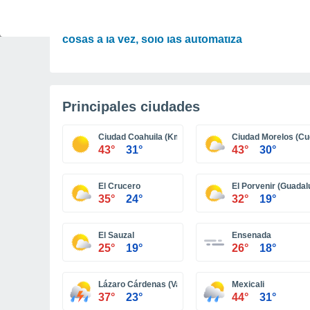
CIENCIA
Descubre por qué tu cerebro no hace dos
cosas a la vez, solo las automatiza
Principales ciudades
Ciudad Coahuila (Km. 57)
Ciudad Morelos (Cu
43°
31°
43°
30°
El Crucero
El Porvenir (Guadal
35°
24°
32°
19°
El Sauzal
Ensenada
25°
19°
26°
18°
Lázaro Cárdenas (Valle de la Trinidad)
Mexicali
37°
23°
44°
31°