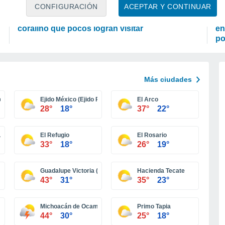
TIEMPO LIBRE
P
CONFIGURACIÓN
ACEPTAR Y CONTINUAR
La isla más solitaria de México: el paraíso
Se
coralino que pocos logran visitar
en
po
Más ciudades
ervos)
Ejido México (Ejido Punta Colonet)
El Arco
28°
18°
37°
22°
upe)
El Refugio
El Rosario
33°
18°
26°
19°
Guadalupe Victoria (Km. 43)
Hacienda Tecate
43°
31°
35°
23°
Michoacán de Ocampo
Primo Tapia
44°
30°
25°
18°