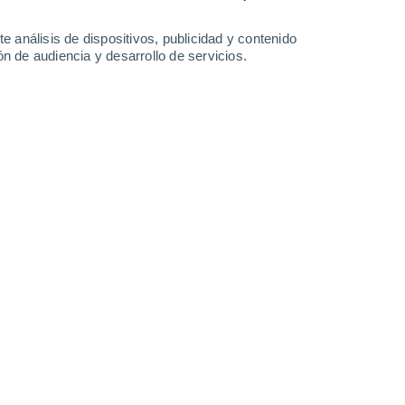
37°
22°
e análisis de dispositivos, publicidad y contenido
El Arco
n de audiencia y desarrollo de servicios.
Leaflet
|
©
OpenStreetMap
|
ECMWF
by © Meteored