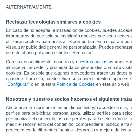
Mexi
Tecate
Tijuana
ALTERNATIVAMENTE,
26°
18°
Rechazar tecnologías similares a cookies
Ensenada
En caso de no aceptar la instalación de cookies, puedes accede
informamos de que solo se instalarán cookies que sean necesari
utilizarán cookies para analizar el comportamiento ni para most
visualizar publicidad general no personalizada. Puedes rechazar
de este abono pulsando el botón "Rechazar".
27°
19°
Con su consentimiento, nosotros y
nuestros socios
usamos cooki
Vicente
Guerrero
almacenar, acceder y procesar datos personales como su visita e
cookies. Es posible que algunos proveedores traten tus datos pe
oponerte. Para ello, puede retirar su consentimiento u oponerse
"Configurar"
o en nuestra
Política de Cookies
en este sitio web.
San Ca
Nosotros y nuestros socios hacemos el siguiente trata
Almacenar la información en un dispositivo y/o acceder a ella, 
perfiles para publicidad personalizada, utilizar perfiles para sele
personalizar el contenido, uso de perfiles para la selección de c
medir el rendimiento del contenido, comprender al público a tra
procedentes de diferentes fuentes, desarrollo y mejora de los se