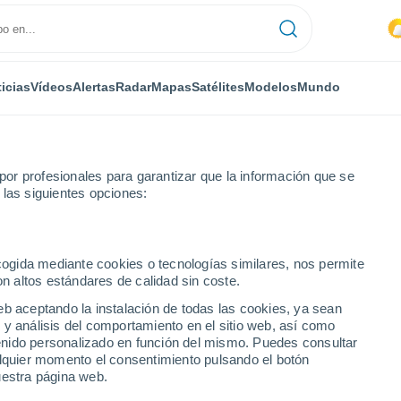
icias
Vídeos
Alertas
Radar
Mapas
Satélites
Modelos
Mundo
or profesionales para garantizar que la información que se
 las siguientes opciones:
ecogida mediante cookies o tecnologías similares, nos permite
on altos estándares de calidad sin coste.
aja California
eb aceptando la instalación de todas las cookies, ya sean
 y análisis del comportamiento en el sitio web, así como
ntenido personalizado en función del mismo. Puedes consultar
alquier momento el consentimiento pulsando el botón
43°
uestra página web.
44°
30°
31°
Vicente