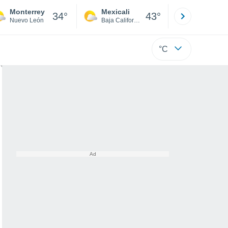
Monterrey
Mexicali
Tijuana
34°
43°
Nuevo León
Baja California
Baja C
°C