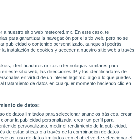
cali
Guerrero
43°
(Algodones)
31°
Guadalupe
Victoria (Km.
43)
r a nuestro sitio web meteored.mx. En este caso, te
as para garantizar la navegación por el sitio web, pero no se
rar publicidad o contenido personalizado, aunque sí podrás
36°
 la instalación de cookies y acceder a nuestro sitio web a través
31°
San Felipe
es, identificadores únicos o tecnologías similares para
n este sitio web, las direcciones IP y los identificadores de
rsonales en virtud de un interés legítimo, algo a lo que puedes
 al tratamiento de datos en cualquier momento haciendo clic en
26°
19°
rlos
35°
miento de datos:
24°
uso de datos limitados para seleccionar anuncios básicos, crear
El Crucero
ccionar la publicidad personalizada, crear un perfil para
ontenido personalizado, medir el rendimiento de la publicidad,
vés de estadísticas o a través de la combinación de datos
rvicios, uso de datos limitados con el objetivo de seleccionar el