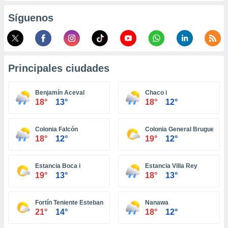
retirar su
Síguenos
ento u
 de datos
er momento
ic en
o en
Principales ciudades
 Cookies
en
Benjamín Aceval
Chaco i
eb.
18°
13°
18°
12°
y
socios
Colonia Falcón
Colonia General Bruguez
el
18°
12°
19°
12°
to de
Estancia Boca i
Estancia Villa Rey
19°
13°
18°
13°
la
 en un
 y/o acceder
Fortín Teniente Esteban Martínez
Nanawa
 de datos
21°
14°
18°
12°
ara
 anuncios