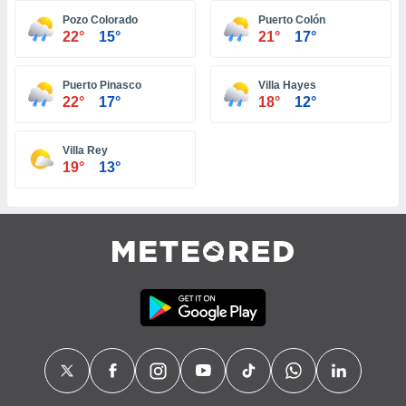
ar perfiles
Pozo Colorado
Puerto Colón
idad
22°
15°
21°
17°
a, utilizar
a
 la
Puerto Pinasco
Villa Hayes
22°
17°
18°
12°
da, crear un
personalizar
o, uso de
Villa Rey
a la
19°
13°
e contenido
do, medir el
 de la
medir el
 del
 comprender
 través de
s o a través
nación de
edentes de
fuentes,
y mejora de
os, uso de