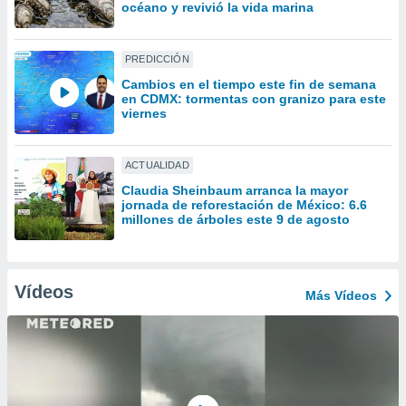
ón de
océano y revivió la vida marina
uedes
uestro sitio
ed.mx. En
PREDICCIÓN
te
Cambios en el tiempo este fin de semana
 de que
en CDMX: tormentas con granizo para este
talarán
viernes
e sean
para
a
ACTUALIDAD
por el sitio
Claudia Sheinbaum arranca la mayor
o se
jornada de reforestación de México: 6.6
cookies para
millones de árboles este 9 de agosto
nto ni para
licidad o
Vídeos
Más Vídeos
ado, aunque
sualizar
general no
ada. Puedes
 instalación
y acceder a
io web a