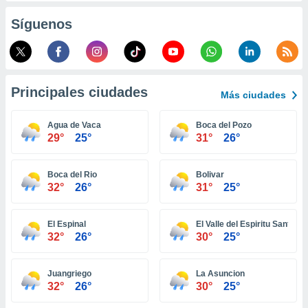
retirar su
Síguenos
ento u
 de datos
er momento
ic en
o en
Principales ciudades
Más ciudades
 Cookies
en
Agua de Vaca
Boca del Pozo
eb.
29°
25°
31°
26°
y
socios
Boca del Rio
Bolivar
el
32°
26°
31°
25°
to de
El Espinal
El Valle del Espiritu Santo
32°
26°
30°
25°
la
 en un
 y/o acceder
Juangriego
La Asuncion
 de datos
32°
26°
30°
25°
ara
 anuncios