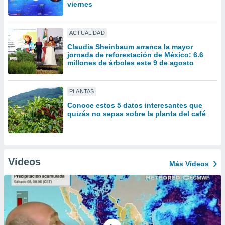
ón de
viernes
uedes
uestro sitio
ed.mx. En
ACTUALIDAD
te
Claudia Sheinbaum arranca la mayor
 de que
jornada de reforestación de México: 6.6
talarán
millones de árboles este 9 de agosto
e sean
para
a
PLANTAS
por el sitio
Conoce estos 5 datos interesantes que
o se
quizás no sepas sobre la planta del café
cookies para
nto ni para
licidad o
Vídeos
Más Vídeos
ado, aunque
sualizar
general no
ada. Puedes
 instalación
y acceder a
io web a