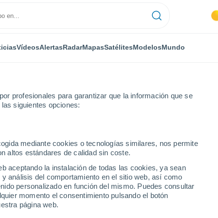
icias
Vídeos
Alertas
Radar
Mapas
Satélites
Modelos
Mundo
or profesionales para garantizar que la información que se
 las siguientes opciones:
ecogida mediante cookies o tecnologías similares, nos permite
on altos estándares de calidad sin coste.
32°
eb aceptando la instalación de todas las cookies, ya sean
23°
 y análisis del comportamiento en el sitio web, así como
Agua Blanca
ntenido personalizado en función del mismo. Puedes consultar
32°
alquier momento el consentimiento pulsando el botón
23°
uestra página web.
Acarigua