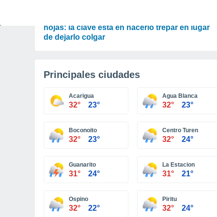
PLANTAS
Tu Poto puede duplicar el tamaño de sus
hojas: la clave está en hacerlo trepar en lugar
de dejarlo colgar
Principales ciudades
Acarigua
Agua Blanca
32°
23°
32°
23°
Boconoito
Centro Turen
32°
23°
32°
24°
Guanarito
La Estacion
31°
24°
31°
21°
Ospino
Piritu
32°
22°
32°
24°