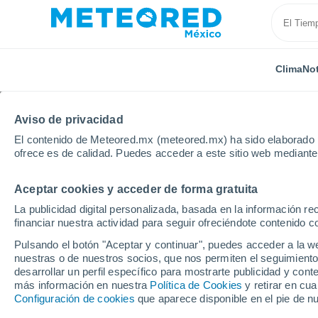
Clima
Not
Aviso de privacidad
El contenido de Meteored.mx (meteored.mx) ha sido elaborado p
ofrece es de calidad. Puedes acceder a este sitio web mediante
Aceptar cookies y acceder de forma gratuita
Inicio
Venezuela
Portuguesa
La publicidad digital personalizada, basada en la información r
financiar nuestra actividad para seguir ofreciéndote contenido c
Clima en Portuguesa
Pulsando el botón "Aceptar y continuar", puedes acceder a la w
nuestras o de nuestros socios, que nos permiten el seguimiento
desarrollar un perfil específico para mostrarte publicidad y co
Hoy, 7 agosto
Todo el día
Símbolo
más información en nuestra
Política de Cookies
y retirar en cu
Configuración de cookies
que aparece disponible en el pie de n