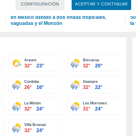
PREDICCIÓN
CI
CONFIGURACIÓN
ACEPTAR Y CONTINUAR
Muy fuertes lluvias se pronostican hoy viernes
De
en México debido a dos ondas tropicales,
50
vaguadas y el Monzón
la
Araure
Biscucuy
32°
23°
32°
20°
Cordoba
Guanare
26°
16°
32°
22°
La Mision
Los Morrones
32°
24°
31°
24°
Villa Bruzual
32°
24°