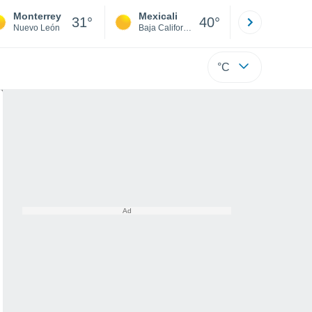
Monterrey
Mexicali
Tijuana
31°
40°
Nuevo León
Baja California
Baja C
°C