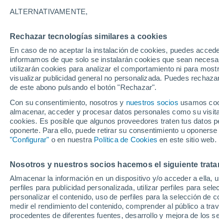
ALTERNATIVAMENTE,
Rechazar tecnologías similares a cookies
32°
20°
En caso de no aceptar la instalación de cookies, puedes accede
26°
Biscucuy
informamos de que solo se instalarán cookies que sean necesari
16°
utilizarán cookies para analizar el comportamiento ni para most
Cordoba
visualizar publicidad general no personalizada. Puedes rechazar
de este abono pulsando el botón "Rechazar".
Con su consentimiento, nosotros y
nuestros socios
usamos cooki
almacenar, acceder y procesar datos personales como su visita e
cookies. Es posible que algunos proveedores traten tus datos pe
oponerte. Para ello, puede retirar su consentimiento u oponerse
"Configurar"
o en nuestra
Política de Cookies
en este sitio web.
32°
22°
Nosotros y nuestros socios hacemos el siguiente trata
Guanare
Almacenar la información en un dispositivo y/o acceder a ella, 
perfiles para publicidad personalizada, utilizar perfiles para sele
personalizar el contenido, uso de perfiles para la selección de c
medir el rendimiento del contenido, comprender al público a tra
procedentes de diferentes fuentes, desarrollo y mejora de los se