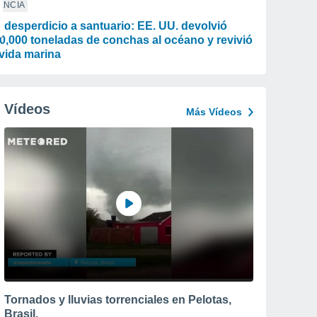
ENCIA
 desperdicio a santuario: EE. UU. devolvió
0,000 toneladas de conchas al océano y revivió
 vida marina
Vídeos
Más Vídeos
Tornados y lluvias torrenciales en Pelotas,
Brasil.