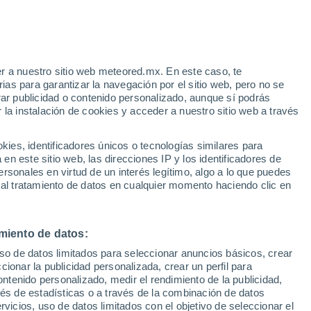
31°
21°
32°
La Estacion
24°
r a nuestro sitio web meteored.mx. En este caso, te
Piritu
as para garantizar la navegación por el sitio web, pero no se
32°
rar publicidad o contenido personalizado, aunque sí podrás
22°
 la instalación de cookies y acceder a nuestro sitio web a través
32°
Ospino
24°
Centro
Turen
es, identificadores únicos o tecnologías similares para
n este sitio web, las direcciones IP y los identificadores de
rsonales en virtud de un interés legítimo, algo a lo que puedes
 al tratamiento de datos en cualquier momento haciendo clic en
miento de datos:
uso de datos limitados para seleccionar anuncios básicos, crear
ccionar la publicidad personalizada, crear un perfil para
ontenido personalizado, medir el rendimiento de la publicidad,
vés de estadísticas o a través de la combinación de datos
rvicios, uso de datos limitados con el objetivo de seleccionar el