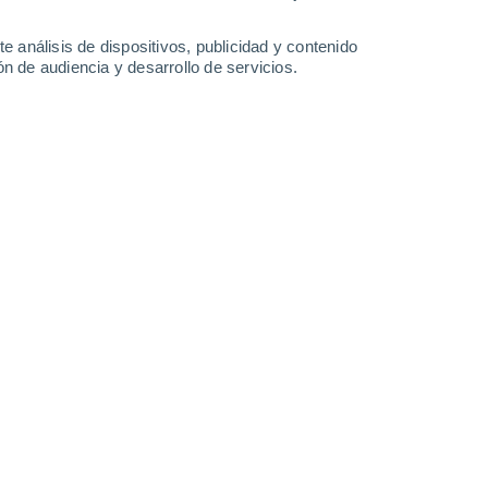
e análisis de dispositivos, publicidad y contenido
n de audiencia y desarrollo de servicios.
31°
Leaflet
|
©
OpenStreetMap
|
ECMWF
by © Meteored
24°
31°
Los
24°
Morrones
Guanarito