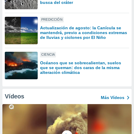
ón de
busca del cráter
uedes
uestro sitio
ed.mx. En
PREDICCIÓN
te
Actualización de agosto: la Canícula se
 de que
mantendrá, previo a condiciones extremas
talarán
de lluvias y ciclones por El Niño
e sean
para
a
CIENCIA
por el sitio
Océanos que se sobrecalientan, suelos
o se
que se queman: dos caras de la misma
cookies para
alteración climática
nto ni para
licidad o
Vídeos
Más Vídeos
ado, aunque
sualizar
general no
ada. Puedes
 instalación
y acceder a
io web a