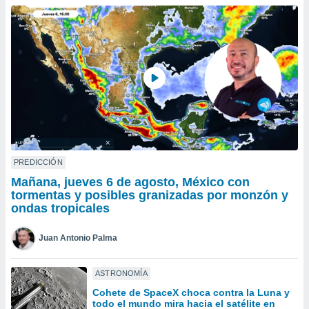
ublicidad y
do en
 mismo.
sultar más
 en nuestra
 Cookies
y
ualquier
ento
 botón
ación de
kies
PREDICCIÓN
 disponible
Mañana, jueves 6 de agosto, México con
e nuestra
tormentas y posibles granizadas por monzón y
.
ondas tropicales
IVAMENTE,
Juan Antonio Palma
as
ASTRONOMÍA
 a cookies
Cohete de SpaceX choca contra la Luna y
 no aceptar
todo el mundo mira hacia el satélite en