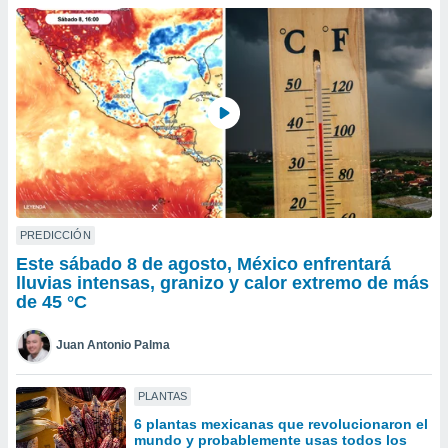
ublicidad y
do en
 mismo.
sultar más
 en nuestra
 Cookies
y
ualquier
ento
 botón
ación de
kies
PREDICCIÓN
 disponible
Este sábado 8 de agosto, México enfrentará
e nuestra
lluvias intensas, granizo y calor extremo de más
.
de 45 °C
IVAMENTE,
Juan Antonio Palma
as
PLANTAS
 a cookies
6 plantas mexicanas que revolucionaron el
 no aceptar
mundo y probablemente usas todos los