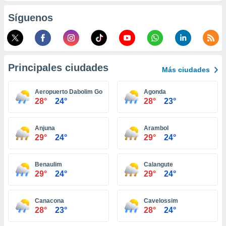
retirar su
Síguenos
ento u
 de datos
er momento
ic en
o en
Principales ciudades
Más ciudades
 Cookies
en
Aeropuerto Dabolim Goa
Agonda
eb.
28°
24°
28°
23°
y
socios
Anjuna
Arambol
el
29°
24°
29°
24°
to de
Benaulim
Calangute
29°
24°
29°
24°
la
 en un
 y/o acceder
Canacona
Cavelossim
 de datos
28°
23°
28°
24°
ara
 anuncios