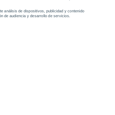
e análisis de dispositivos, publicidad y contenido
n de audiencia y desarrollo de servicios.
Leaflet
|
©
OpenStreetMap
|
ECMWF
by © Meteored