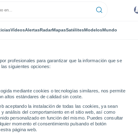
icias
Vídeos
Alertas
Radar
Mapas
Satélites
Modelos
Mundo
or profesionales para garantizar que la información que se
 las siguientes opciones:
ecogida mediante cookies o tecnologías similares, nos permite
on altos estándares de calidad sin coste.
eb aceptando la instalación de todas las cookies, ya sean
 y análisis del comportamiento en el sitio web, así como
ntenido personalizado en función del mismo. Puedes consultar
alquier momento el consentimiento pulsando el botón
uestra página web.