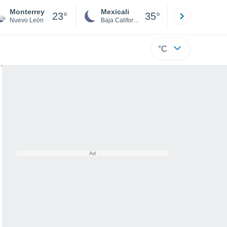
Monterrey
Mexicali
Tijuana
23°
35°
Nuevo León
Baja California
Baja C
°C