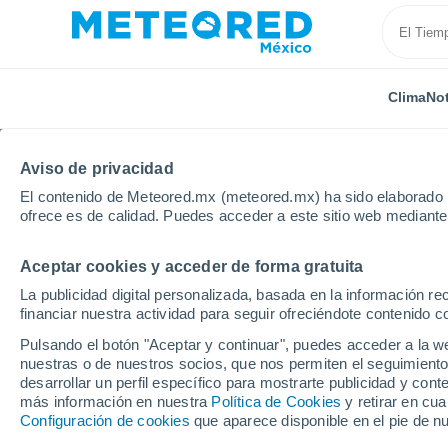
Clima
Not
Aviso de privacidad
El contenido de Meteored.mx (meteored.mx) ha sido elaborado p
ofrece es de calidad. Puedes acceder a este sitio web mediante
Aceptar cookies y acceder de forma gratuita
Inicio
Macao
La publicidad digital personalizada, basada en la información r
financiar nuestra actividad para seguir ofreciéndote contenido c
Clima en Macao
Pulsando el botón "Aceptar y continuar", puedes acceder a la w
nuestras o de nuestros socios, que nos permiten el seguimiento
desarrollar un perfil específico para mostrarte publicidad y co
Hoy, 8 agosto
Todo el día
Símbolo
más información en nuestra
Política de Cookies
y retirar en cu
Configuración de cookies
que aparece disponible en el pie de n