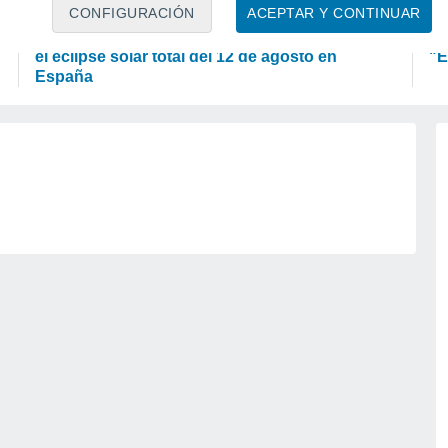
ASTRONOMÍA
P
CONFIGURACIÓN
ACEPTAR Y CONTINUAR
Los seis miradores imprescindibles para vivir
La
el eclipse solar total del 12 de agosto en
"E
España