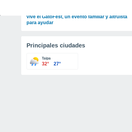
TIEMPO LIBRE
Gran fiesta gatuna en CDMX: este 9 de agosto
vive el GatoFest, un evento familiar y altruista
para ayudar
Principales ciudades
Taipa
32°
27°