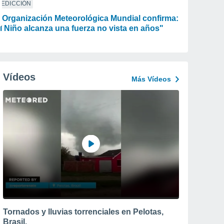
REDICCIÓN
 Organización Meteorológica Mundial confirma:
l Niño alcanza una fuerza no vista en años"
Vídeos
Más Vídeos
Tornados y lluvias torrenciales en Pelotas,
Brasil.