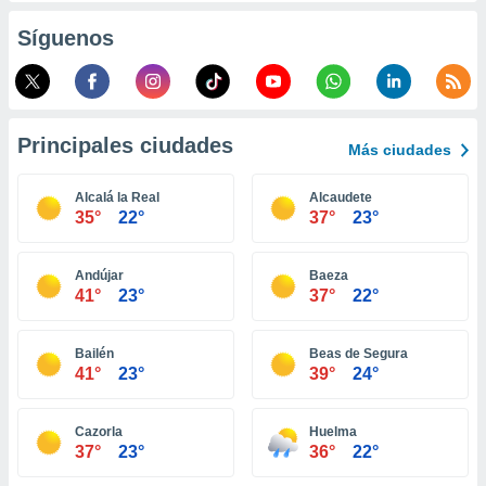
retirar su
Síguenos
ento u
 de datos
er momento
ic en
o en
Principales ciudades
Más ciudades
 Cookies
en
Alcalá la Real
Alcaudete
eb.
35°
22°
37°
23°
y
socios
Andújar
Baeza
el
41°
23°
37°
22°
to de
Bailén
Beas de Segura
41°
23°
39°
24°
la
 en un
 y/o acceder
Cazorla
Huelma
 de datos
37°
23°
36°
22°
ara
 anuncios