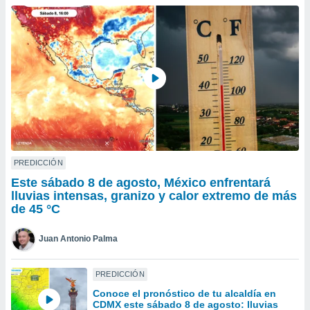
ublicidad y
do en
 mismo.
sultar más
 en nuestra
 Cookies
y
ualquier
ento
 botón
ación de
kies
PREDICCIÓN
 disponible
Este sábado 8 de agosto, México enfrentará
e nuestra
lluvias intensas, granizo y calor extremo de más
.
de 45 °C
IVAMENTE,
Juan Antonio Palma
as
PREDICCIÓN
 a cookies
Conoce el pronóstico de tu alcaldía en
 no aceptar
CDMX este sábado 8 de agosto: lluvias