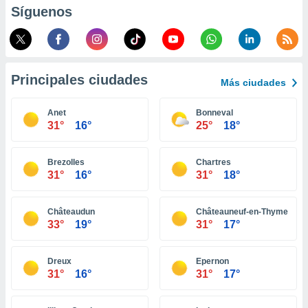
Síguenos
retirar su
ento u
 de datos
er momento
ic en
Principales ciudades
Más ciudades
o en
Anet
Bonneval
 Cookies
en
31°
16°
25°
18°
eb.
y
Brezolles
Chartres
socios
31°
16°
31°
18°
el
to de
Châteaudun
Châteauneuf-en-Thymerais
33°
19°
31°
17°
la
 en un
Dreux
Epernon
 y/o acceder
31°
16°
31°
17°
 de datos
ara
 anuncios