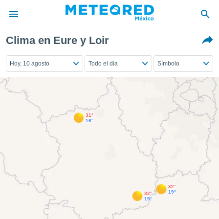
Clima en Eure y Loir
privacidad
o de
Hoy, 10 agosto
Todo el día
Símbolo
mx
mx) ha sido
or
es para
ue la
 que se
31°
16°
e calidad.
eder a este
ediante las
opciones:
ookies y
e forma
32°
19°
32°
19°
d digital
ada, basada