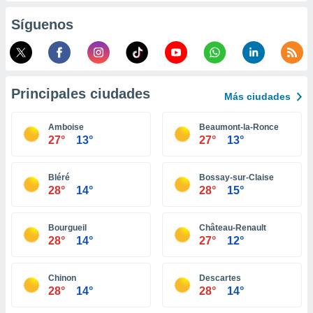
retirar su
Síguenos
ento u
 de datos
er momento
ic en
o en
Principales ciudades
Más ciudades
 Cookies
en
Amboise
Beaumont-la-Ronce
eb.
27°
13°
27°
13°
y
socios
Bléré
Bossay-sur-Claise
el
28°
14°
28°
15°
to de
Bourgueil
Château-Renault
28°
14°
27°
12°
la
 en un
 y/o acceder
Chinon
Descartes
 de datos
28°
14°
28°
14°
ara
 anuncios