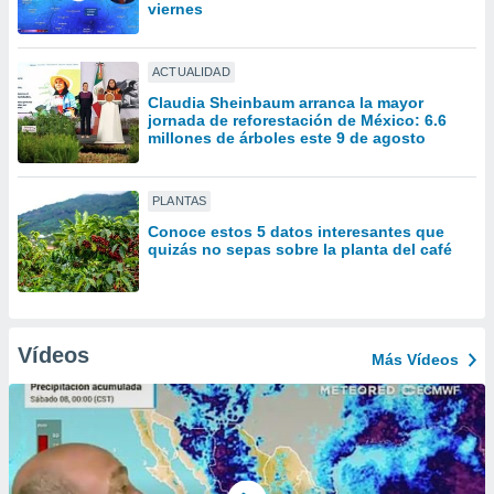
ón de
viernes
uedes
uestro sitio
ed.mx. En
ACTUALIDAD
te
Claudia Sheinbaum arranca la mayor
 de que
jornada de reforestación de México: 6.6
talarán
millones de árboles este 9 de agosto
e sean
para
a
PLANTAS
por el sitio
Conoce estos 5 datos interesantes que
o se
quizás no sepas sobre la planta del café
cookies para
nto ni para
licidad o
Vídeos
Más Vídeos
ado, aunque
sualizar
general no
ada. Puedes
 instalación
y acceder a
io web a