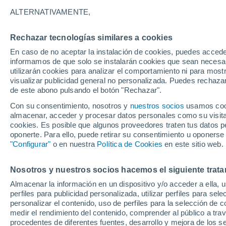
ALTERNATIVAMENTE,
Géno
Rechazar tecnologías similares a cookies
En caso de no aceptar la instalación de cookies, puedes accede
informamos de que solo se instalarán cookies que sean necesari
32°
utilizarán cookies para analizar el comportamiento ni para most
17°
visualizar publicidad general no personalizada. Puedes rechazar
Lanuéjols
de este abono pulsando el botón "Rechazar".
Con su consentimiento, nosotros y
nuestros socios
36°
usamos cooki
19°
almacenar, acceder y procesar datos personales como su visita e
Le Vigan
cookies. Es posible que algunos proveedores traten tus datos pe
3
oponerte. Para ello, puede retirar su consentimiento u oponerse
2
"Configurar"
o en nuestra
Política de Cookies
en este sitio web.
Pompignan
Nosotros y nuestros socios hacemos el siguiente trata
Almacenar la información en un dispositivo y/o acceder a ella, 
perfiles para publicidad personalizada, utilizar perfiles para sele
personalizar el contenido, uso de perfiles para la selección de c
medir el rendimiento del contenido, comprender al público a tra
procedentes de diferentes fuentes, desarrollo y mejora de los se