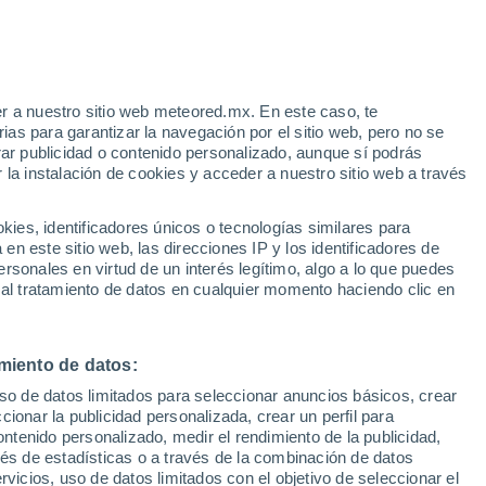
35°
18°
35°
lhac
21°
Barjac
r a nuestro sitio web meteored.mx. En este caso, te
as para garantizar la navegación por el sitio web, pero no se
35°
rar publicidad o contenido personalizado, aunque sí podrás
35°
22°
20°
 la instalación de cookies y acceder a nuestro sitio web a través
Bagnols-sur-
Cèze
Alès
35°
es, identificadores únicos o tecnologías similares para
22°
34°
n este sitio web, las direcciones IP y los identificadores de
Uzès
23°
rsonales en virtud de un interés legítimo, algo a lo que puedes
Rochefort-
5°
du-Gard
 al tratamiento de datos en cualquier momento haciendo clic en
0°
37°
36°
23°
24°
Nimes
Beaucaire
miento de datos:
uso de datos limitados para seleccionar anuncios básicos, crear
37°
ccionar la publicidad personalizada, crear un perfil para
24°
ontenido personalizado, medir el rendimiento de la publicidad,
Saint-Gilles
vés de estadísticas o a través de la combinación de datos
32°
23°
rvicios, uso de datos limitados con el objetivo de seleccionar el