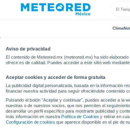
Clima
Not
Aviso de privacidad
El contenido de Meteored.mx (meteored.mx) ha sido elaborado p
ofrece es de calidad. Puedes acceder a este sitio web mediante
Aceptar cookies y acceder de forma gratuita
Inicio
Francia
Occitania
Gard
La publicidad digital personalizada, basada en la información r
financiar nuestra actividad para seguir ofreciéndote contenido c
Clima en Gard
Pulsando el botón "Aceptar y continuar", puedes acceder a la w
nuestras o de nuestros socios, que nos permiten el seguimiento
desarrollar un perfil específico para mostrarte publicidad y co
Hoy, 7 agosto
Todo el día
Símbolo
más información en nuestra
Política de Cookies
y retirar en cu
Configuración de cookies
que aparece disponible en el pie de n