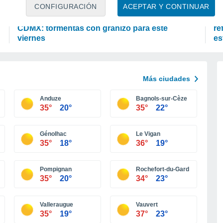
PREDICCIÓN
A
CONFIGURACIÓN
ACEPTAR Y CONTINUAR
Cambios en el tiempo este fin de semana en
Cl
CDMX: tormentas con granizo para este
re
viernes
es
Más ciudades
Anduze
Bagnols-sur-Cèze
35°
20°
35°
22°
Génolhac
Le Vigan
35°
18°
36°
19°
Pompignan
Rochefort-du-Gard
35°
20°
34°
23°
Valleraugue
Vauvert
35°
19°
37°
23°