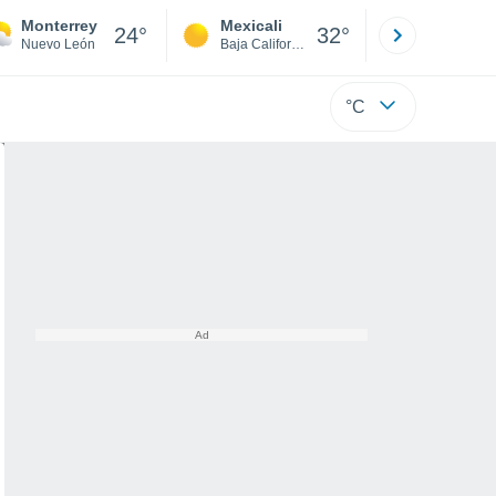
Monterrey
Mexicali
Tijuana
24°
32°
Nuevo León
Baja California
Baja C
°C