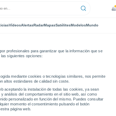
icias
Vídeos
Alertas
Radar
Mapas
Satélites
Modelos
Mundo
or profesionales para garantizar que la información que se
 las siguientes opciones:
ecogida mediante cookies o tecnologías similares, nos permite
on altos estándares de calidad sin coste.
eb aceptando la instalación de todas las cookies, ya sean
 y análisis del comportamiento en el sitio web, así como
ntenido personalizado en función del mismo. Puedes consultar
alquier momento el consentimiento pulsando el botón
uestra página web.