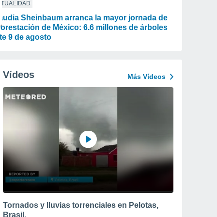
CTUALIDAD
audia Sheinbaum arranca la mayor jornada de
forestación de México: 6.6 millones de árboles
te 9 de agosto
Vídeos
Más Vídeos
Tornados y lluvias torrenciales en Pelotas,
Brasil.