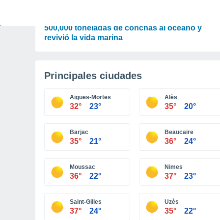
CIENCIA
De desperdicio a santuario: EE. UU. devolvió
500,000 toneladas de conchas al océano y
revivió la vida marina
Principales ciudades
Aigues-Mortes
Alès
32°
23°
35°
20°
Barjac
Beaucaire
35°
21°
36°
24°
Moussac
Nimes
36°
22°
37°
23°
Saint-Gilles
Uzès
37°
24°
35°
22°