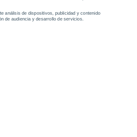
Aigues-
Mortes
e análisis de dispositivos, publicidad y contenido
n de audiencia y desarrollo de servicios.
Leaflet
|
©
OpenStreetMap
|
ECMWF
by © Meteored