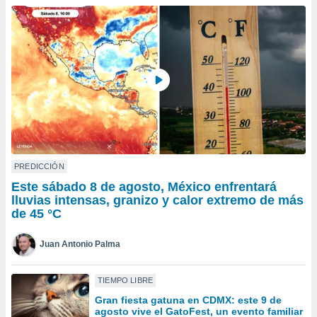
ublicidad y
do en
 mismo.
sultar más
 en nuestra
 Cookies
y
ualquier
ento
 botón
ación de
kies
PREDICCIÓN
 disponible
Este sábado 8 de agosto, México enfrentará
e nuestra
lluvias intensas, granizo y calor extremo de más
.
de 45 °C
IVAMENTE,
Juan Antonio Palma
as
TIEMPO LIBRE
 a cookies
Gran fiesta gatuna en CDMX: este 9 de
 no aceptar
agosto vive el GatoFest, un evento familiar