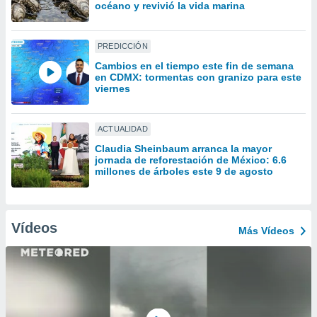
ón de
océano y revivió la vida marina
uedes
uestro sitio
ed.mx. En
PREDICCIÓN
te
Cambios en el tiempo este fin de semana
 de que
en CDMX: tormentas con granizo para este
talarán
viernes
e sean
para
a
ACTUALIDAD
por el sitio
Claudia Sheinbaum arranca la mayor
o se
jornada de reforestación de México: 6.6
cookies para
millones de árboles este 9 de agosto
nto ni para
licidad o
Vídeos
Más Vídeos
ado, aunque
sualizar
general no
ada. Puedes
 instalación
y acceder a
io web a