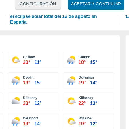
ASTRONOMÍA
P
CONFIGURACIÓN
ACEPTAR Y CONTINUAR
Los seis miradores imprescindibles para vivir
La
el eclipse solar total del 12 de agosto en
"E
España
Carlow
Clifden
23°
11°
18°
15°
Doolin
Downings
19°
15°
19°
14°
Kilkenny
Killarney
23°
12°
22°
13°
Westport
Wicklow
19°
14°
19°
12°