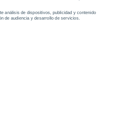
Cobh
e análisis de dispositivos, publicidad y contenido
n de audiencia y desarrollo de servicios.
Leaflet
|
©
OpenStreetMap
|
ECMWF
by © Meteored