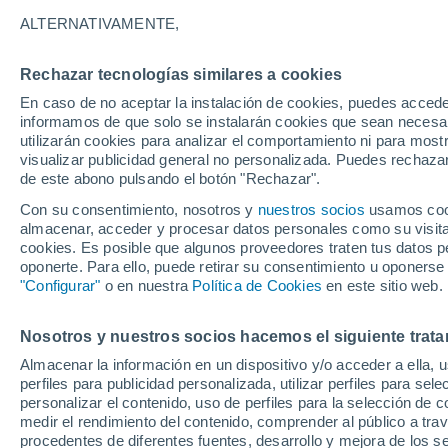
ALTERNATIVAMENTE,
Rechazar tecnologías similares a cookies
En caso de no aceptar la instalación de cookies, puedes accede
Glencol
informamos de que solo se instalarán cookies que sean necesari
utilizarán cookies para analizar el comportamiento ni para most
17°
15°
visualizar publicidad general no personalizada. Puedes rechazar
Belmullet
de este abono pulsando el botón "Rechazar".
Con su consentimiento, nosotros y
nuestros socios
usamos cooki
almacenar, acceder y procesar datos personales como su visita e
Mayo
18°
cookies. Es posible que algunos proveedores traten tus datos pe
15°
Clifden
oponerte. Para ello, puede retirar su consentimiento u oponerse
"Configurar"
o en nuestra
Política de Cookies
en este sitio web.
19°
15°
Doolin
Nosotros y nuestros socios hacemos el siguiente trata
Almacenar la información en un dispositivo y/o acceder a ella, 
Lime
perfiles para publicidad personalizada, utilizar perfiles para sele
personalizar el contenido, uso de perfiles para la selección de c
22°
20°
medir el rendimiento del contenido, comprender al público a tra
13°
15°
Killarney
procedentes de diferentes fuentes, desarrollo y mejora de los se