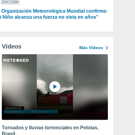
REDICCIÓN
 Organización Meteorológica Mundial confirma:
l Niño alcanza una fuerza no vista en años"
Vídeos
Más Vídeos
Tornados y lluvias torrenciales en Pelotas,
Brasil.