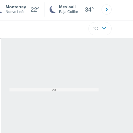
Monterrey
Mexicali
Tijuana
22°
34°
Nuevo León
Baja California
Baja C
°C