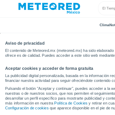
Clima
Not
Aviso de privacidad
El contenido de Meteored.mx (meteored.mx) ha sido elaborado p
ofrece es de calidad. Puedes acceder a este sitio web mediante
Aceptar cookies y acceder de forma gratuita
Inicio
Irlanda
La publicidad digital personalizada, basada en la información r
financiar nuestra actividad para seguir ofreciéndote contenido c
Clima en Irlanda
Pulsando el botón "Aceptar y continuar", puedes acceder a la w
nuestras o de nuestros socios, que nos permiten el seguimiento
desarrollar un perfil específico para mostrarte publicidad y co
Hoy, 8 agosto
Todo el día
Símbolo
más información en nuestra
Política de Cookies
y retirar en cu
Configuración de cookies
que aparece disponible en el pie de n