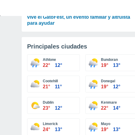
TIEMPO LIBRE
Gran fiesta gatuna en CDMX: este 9 de agosto
vive el GatoFest, un evento familiar y altruista
para ayudar
Principales ciudades
Athlone
Bundoran
22°
12°
19°
13°
Cootehill
Donegal
21°
11°
19°
12°
Dublin
Kenmare
23°
12°
22°
14°
Limerick
Mayo
24°
13°
19°
13°