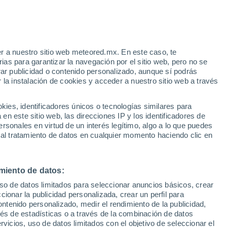
18°
19°
14°
12°
r a nuestro sitio web meteored.mx. En este caso, te
mcille
Donegal
as para garantizar la navegación por el sitio web, pero no se
rar publicidad o contenido personalizado, aunque sí podrás
 la instalación de cookies y acceder a nuestro sitio web a través
21°
20°
22°
11°
11°
11°
Cootehill
Drumshanbo
19°
Dundalk
es, identificadores únicos o tecnologías similares para
13°
n este sitio web, las direcciones IP y los identificadores de
22°
rsonales en virtud de un interés legítimo, algo a lo que puedes
23°
12°
12°
 al tratamiento de datos en cualquier momento haciendo clic en
Athlone
Dublin
24°
23°
miento de datos:
13°
12°
22°
uso de datos limitados para seleccionar anuncios básicos, crear
rick
11°
Kilkenny
21°
ccionar la publicidad personalizada, crear un perfil para
Cashel
12°
ontenido personalizado, medir el rendimiento de la publicidad,
Wexford
vés de estadísticas o a través de la combinación de datos
21°
rvicios, uso de datos limitados con el objetivo de seleccionar el
14°