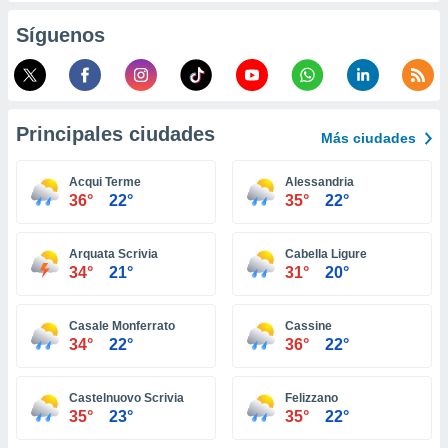
retirar su
Síguenos
ento u
 de datos
er momento
ic en
o en
Principales ciudades
Más ciudades
 Cookies
en
Acqui Terme
Alessandria
eb.
36°
22°
35°
22°
y
socios
Arquata Scrivia
Cabella Ligure
el
34°
21°
31°
20°
to de
Casale Monferrato
Cassine
34°
22°
36°
22°
la
 en un
 y/o acceder
Castelnuovo Scrivia
Felizzano
 de datos
35°
23°
35°
22°
ara
 anuncios