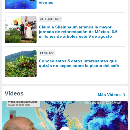
ón de
viernes
uedes
uestro sitio
ed.mx. En
ACTUALIDAD
te
Claudia Sheinbaum arranca la mayor
 de que
jornada de reforestación de México: 6.6
talarán
millones de árboles este 9 de agosto
e sean
para
a
PLANTAS
por el sitio
Conoce estos 5 datos interesantes que
o se
quizás no sepas sobre la planta del café
cookies para
nto ni para
licidad o
Vídeos
Más Vídeos
ado, aunque
sualizar
general no
ada. Puedes
 instalación
y acceder a
io web a