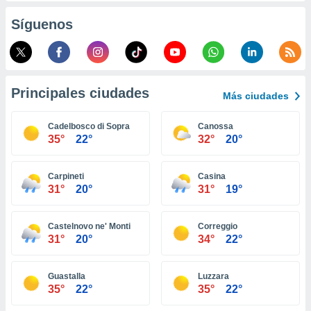
retirar su
Síguenos
ento u
 de datos
er momento
ic en
o en
Principales ciudades
Más ciudades
 Cookies
en
Cadelbosco di Sopra
Canossa
eb.
35°
22°
32°
20°
y
socios
Carpineti
Casina
el
31°
20°
31°
19°
to de
Castelnovo ne' Monti
Correggio
31°
20°
34°
22°
la
 en un
 y/o acceder
Guastalla
Luzzara
 de datos
35°
22°
35°
22°
ara
 anuncios