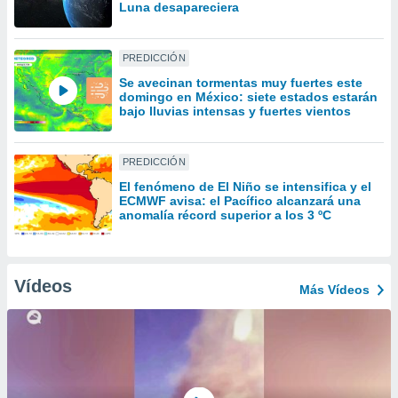
ón de
Luna desapareciera
uedes
uestro sitio
ed.mx. En
PREDICCIÓN
te
Se avecinan tormentas muy fuertes este
 de que
domingo en México: siete estados estarán
talarán
bajo lluvias intensas y fuertes vientos
e sean
para
a
PREDICCIÓN
por el sitio
El fenómeno de El Niño se intensifica y el
o se
ECMWF avisa: el Pacífico alcanzará una
cookies para
anomalía récord superior a los 3 ºC
nto ni para
licidad o
Vídeos
Más Vídeos
ado, aunque
sualizar
general no
ada. Puedes
 instalación
y acceder a
io web a