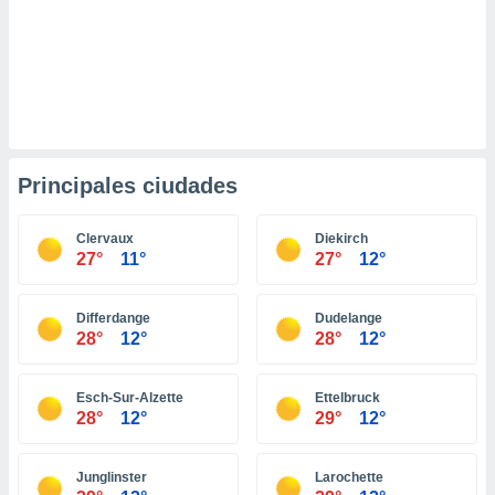
retirar su
ento u
 de datos
er momento
ic en
o en
Principales ciudades
 Cookies
en
eb.
Clervaux
Diekirch
y
27°
11°
27°
12°
socios
el
Differdange
Dudelange
to de
28°
12°
28°
12°
la
Esch-Sur-Alzette
Ettelbruck
 en un
28°
12°
29°
12°
 y/o acceder
 de datos
ara
Junglinster
Larochette
 anuncios