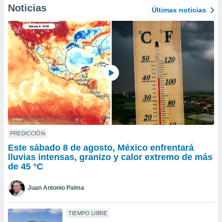
ublicidad y
Noticias
Últimas noticias
do en
 mismo.
sultar más
 en nuestra
 Cookies
y
ualquier
ento
 botón
ación de
kies
 disponible
PREDICCIÓN
e nuestra
.
Este sábado 8 de agosto, México enfrentará
lluvias intensas, granizo y calor extremo de más
IVAMENTE,
de 45 °C
Juan Antonio Palma
as
 a cookies
TIEMPO LIBRE
 no aceptar