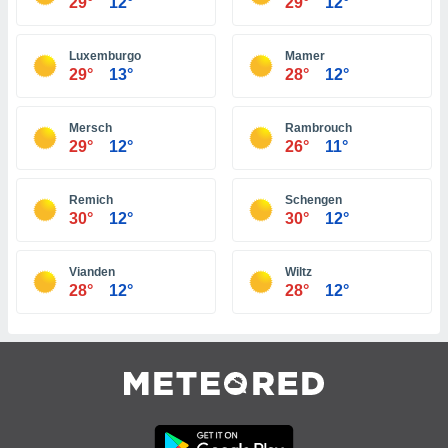
29°
12°
29°
12°
ar perfiles
idad
a, utilizar
Luxemburgo
Mamer
a
29°
13°
28°
12°
 la
da, crear un
Mersch
Rambrouch
personalizar
29°
12°
26°
11°
o, uso de
a la
Remich
Schengen
e contenido
30°
12°
30°
12°
do, medir el
 de la
medir el
Vianden
Wiltz
 del
28°
12°
28°
12°
 comprender
 través de
s o a través
nación de
edentes de
fuentes,
y mejora de
os, uso de