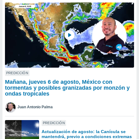
ublicidad y
do en
 mismo.
sultar más
 en nuestra
 Cookies
y
ualquier
ento
 botón
ación de
kies
PREDICCIÓN
 disponible
Mañana, jueves 6 de agosto, México con
e nuestra
tormentas y posibles granizadas por monzón y
.
ondas tropicales
IVAMENTE,
Juan Antonio Palma
as
PREDICCIÓN
 a cookies
Actualización de agosto: la Canícula se
 no aceptar
mantendrá, previo a condiciones extremas