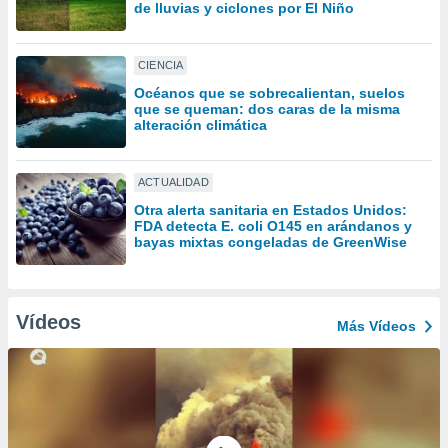
ón de
de lluvias y ciclones por El Niño
uedes
uestro sitio
ed.mx. En
CIENCIA
te
Océanos que se sobrecalientan, suelos
 de que
que se queman: dos caras de la misma
talarán
alteración climática
e sean
para
a
ACTUALIDAD
por el sitio
Otra alerta sanitaria en Estados Unidos:
o se
FDA detecta E. coli O145 en arándanos y
cookies para
bayas mixtas congeladas de GreenWise
nto ni para
licidad o
Vídeos
Más Vídeos
ado, aunque
sualizar
general no
ada. Puedes
 instalación
y acceder a
io web a