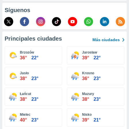
retirar su
Síguenos
ento u
 de datos
er momento
ic en
o en
Principales ciudades
Más ciudades
 Cookies
en
Brzozów
Jarosław
eb.
36°
22°
39°
22°
y
socios
Jasło
Krosno
el
38°
23°
36°
23°
to de
Łańcut
Mazury
38°
23°
38°
23°
la
 en un
 y/o acceder
Mielec
Nisko
 de datos
40°
23°
39°
21°
ara
 anuncios