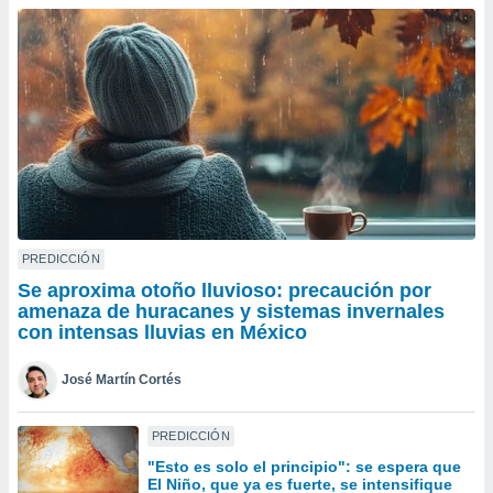
ublicidad y
do en
 mismo.
sultar más
 en nuestra
 Cookies
y
ualquier
ento
 botón
ación de
kies
PREDICCIÓN
 disponible
Se aproxima otoño lluvioso: precaución por
e nuestra
amenaza de huracanes y sistemas invernales
.
con intensas lluvias en México
IVAMENTE,
José Martín Cortés
as
PREDICCIÓN
 a cookies
"Esto es solo el principio": se espera que
 no aceptar
El Niño, que ya es fuerte, se intensifique