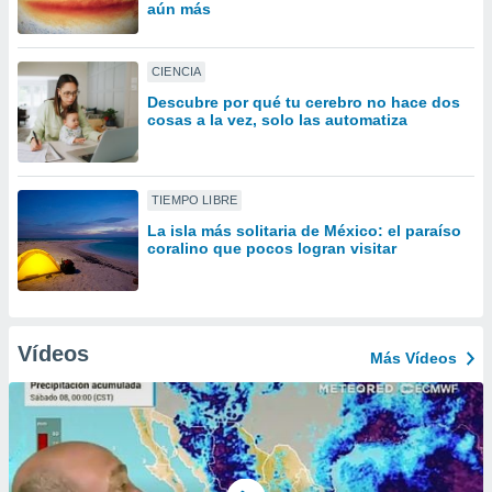
ón de
aún más
uedes
uestro sitio
ed.mx. En
CIENCIA
te
Descubre por qué tu cerebro no hace dos
 de que
cosas a la vez, solo las automatiza
talarán
e sean
para
a
TIEMPO LIBRE
por el sitio
La isla más solitaria de México: el paraíso
o se
coralino que pocos logran visitar
cookies para
nto ni para
licidad o
Vídeos
Más Vídeos
ado, aunque
sualizar
general no
ada. Puedes
 instalación
y acceder a
io web a