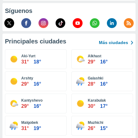
retirar su
Síguenos
ento u
 de datos
er momento
ic en
o en
Principales ciudades
Más ciudades
 Cookies
en
Aki-Yurt
Alkhast
eb.
31°
18°
29°
16°
y
socios
Arshty
Galashki
el
29°
16°
28°
16°
to de
Kantyshevo
Karabulak
29°
16°
30°
17°
la
 en un
 y/o acceder
Malgobek
Muzhichi
 de datos
31°
19°
26°
15°
ara
 anuncios