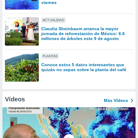
ón de
viernes
uedes
uestro sitio
ed.mx. En
ACTUALIDAD
te
Claudia Sheinbaum arranca la mayor
 de que
jornada de reforestación de México: 6.6
talarán
millones de árboles este 9 de agosto
e sean
para
a
PLANTAS
por el sitio
Conoce estos 5 datos interesantes que
o se
quizás no sepas sobre la planta del café
cookies para
nto ni para
licidad o
Vídeos
Más Vídeos
ado, aunque
sualizar
general no
ada. Puedes
 instalación
y acceder a
io web a