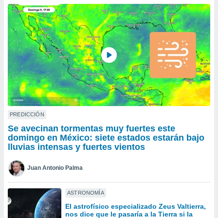
ublicidad y
do en
 mismo.
sultar más
 en nuestra
 Cookies
y
ualquier
ento
 botón
ación de
kies
PREDICCIÓN
 disponible
Se avecinan tormentas muy fuertes este
e nuestra
domingo en México: siete estados estarán bajo
.
lluvias intensas y fuertes vientos
IVAMENTE,
Juan Antonio Palma
as
ASTRONOMÍA
 a cookies
El astrofísico especializado Zeus Valtierra,
 no aceptar
nos dice que le pasaría a la Tierra si la