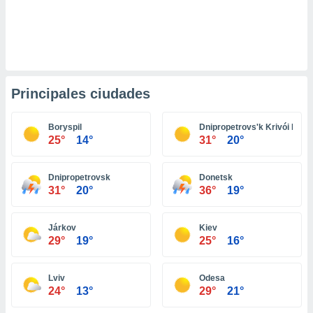
retirar su
ento u
 de datos
er momento
ic en
o en
Principales ciudades
 Cookies
en
Boryspil
Dnipropetrovs'k Krivói Rog
eb.
25°
14°
31°
20°
y
socios
Dnipropetrovsk
Donetsk
el
31°
20°
36°
19°
to de
Járkov
Kiev
29°
19°
25°
16°
la
 en un
 y/o acceder
Lviv
Odesa
 de datos
24°
13°
29°
21°
ara
 anuncios