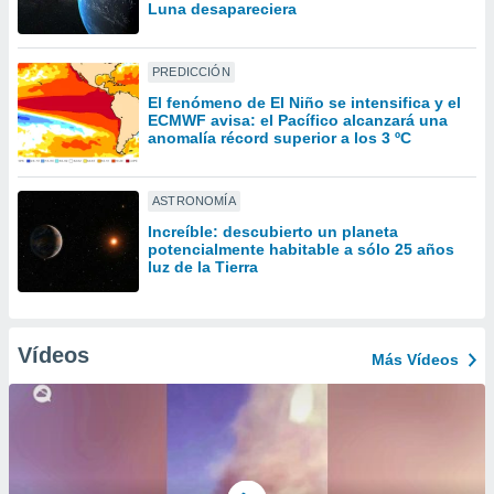
ón de
Luna desapareciera
uedes
uestro sitio
ed.mx. En
PREDICCIÓN
te
El fenómeno de El Niño se intensifica y el
 de que
ECMWF avisa: el Pacífico alcanzará una
talarán
anomalía récord superior a los 3 ºC
e sean
para
a
ASTRONOMÍA
por el sitio
Increíble: descubierto un planeta
o se
potencialmente habitable a sólo 25 años
cookies para
luz de la Tierra
nto ni para
licidad o
Vídeos
Más Vídeos
ado, aunque
sualizar
general no
ada. Puedes
 instalación
y acceder a
io web a