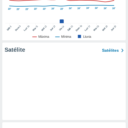
retirar su
24°
24°
24°
24°
24°
24°
ento u
24°
23°
23°
23°
23°
23°
23°
 de datos
er momento
16
10
17
9
15
18
11
12
13
19
20
14
8
Dom
Sáb
Dom
Lun
Mar
Lun
Sáb
Mar
Mié
Jue
Mié
Jue
Vie
ic en
o en
Máxima
Mínima
Lluvia
 Cookies
en
Satélite
Satélites
eb.
y
socios
el
to de
la
 en un
 y/o acceder
 de datos
ara
 anuncios