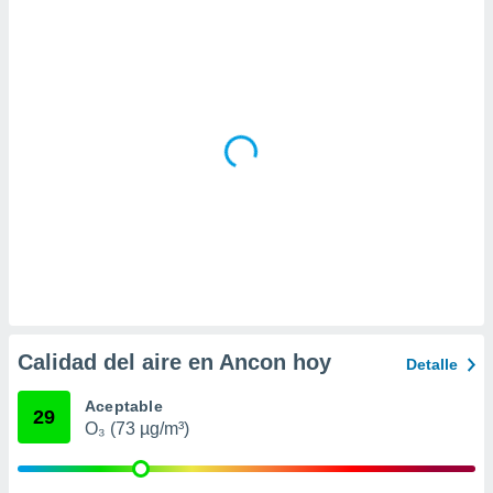
ar perfiles
idad
a, utilizar
a
 la
da, crear un
personalizar
o, uso de
a la
e contenido
do, medir el
 de la
medir el
 del
 comprender
 través de
Calidad del aire en Ancon hoy
Detalle
s o a través
nación de
Aceptable
edentes de
29
O₃ (73 µg/m³)
fuentes,
y mejora de
os, uso de