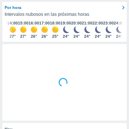
mación
ediante
Por hora
ecnologías
Intervalos nubosos en las próximas horas
nos permite
3:00
14:00
15:00
16:00
17:00
18:00
19:00
20:00
21:00
22:00
23:00
24:00
estra
ara seguir
e contenido
27°
27°
27°
26°
26°
25°
24°
24°
24°
24°
24°
24°
ACEPTAR
stándares
Y
sin coste.
CONTINUAR
 botón
continuar",
CONFIGURACIÓN
der a la
ndo la
 de todas
, ya sean
de nuestros
 nos
 y análisis
tamiento en
b, así como
un perfil
para
Hoy