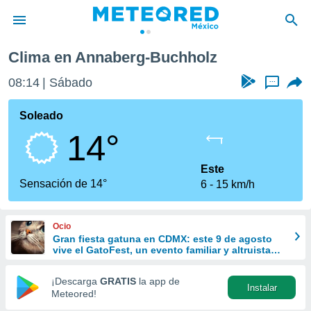
Clima en Annaberg-Buchholz
privacidad
08:14
Sábado
...
o de
mx
mx) ha sido
Soleado
or
14°
es para
ue la
 que se
Este
e calidad.
Sensación de 14°
6
15 km/h
eder a este
ediante las
opciones:
Ocio
Gran fiesta gatuna en CDMX: este 9 de agosto
ookies y
vive el GatoFest, un evento familiar y altruista
e forma
para ayudar
¡Descarga
GRATIS
la app de
Instalar
d digital
Meteored!
ada, basada