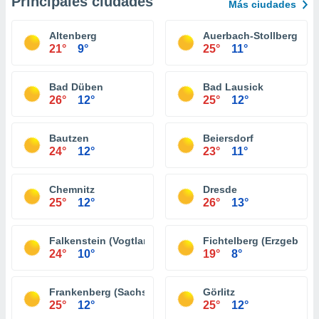
Principales ciudades
Más ciudades
Altenberg
Auerbach-Stollberg
21°
9°
25°
11°
Bad Düben
Bad Lausick
26°
12°
25°
12°
Bautzen
Beiersdorf
24°
12°
23°
11°
Chemnitz
Dresde
25°
12°
26°
13°
Falkenstein (Vogtland)
Fichtelberg (Erzgebirge
24°
10°
19°
8°
Frankenberg (Sachsen)
Görlitz
25°
12°
25°
12°