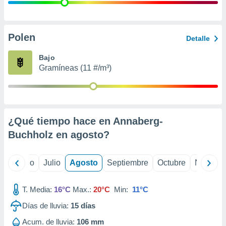
ados con el
 seleccionar
o.
calización
Polen
Detalle
precisa e
ión mediante
Bajo
Gramíneas (11 #/m³)
, publicidad
dos,
 publicidad
,
¿Qué tiempo hace en Annaberg-
ón de
 desarrollo
Buchholz en
agosto
?
s.
tros 1199
yo
Junio
Julio
Agosto
Septiembre
Octubre
Noviemb
ios
T. Media:
16°C
Max.:
20°C
Min:
11°C
Días de lluvia:
15
días
Acum. de lluvia:
106 mm