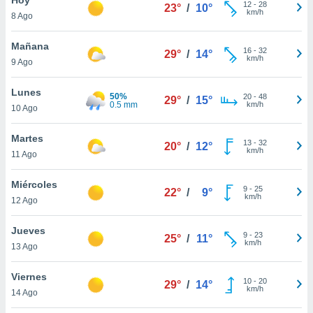
ublicidad y
12
-
28
23°
/
10°
km/h
8 Ago
do en
 mismo.
Mañana
16
-
32
29°
/
14°
sultar más
km/h
9 Ago
 en nuestra
 Cookies
y
Lunes
50%
20
-
48
ualquier
29°
/
15°
0.5 mm
km/h
10 Ago
ento
 botón
Martes
13
-
32
20°
/
12°
ación de
km/h
11 Ago
kies
 disponible
Miércoles
9
-
25
e nuestra
22°
/
9°
km/h
12 Ago
.
Jueves
IVAMENTE,
9
-
23
25°
/
11°
km/h
13 Ago
as
Viernes
10
-
20
29°
/
14°
 a cookies
km/h
14 Ago
 no aceptar