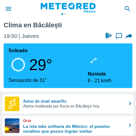
Clima en Băcăleşti
privacidad
19:50
Jueves
...
o de
mx
mx) ha sido
Soleado
or
29°
es para
ue la
 que se
Noreste
e calidad.
Sensación de 31°
6
21 km/h
eder a este
ediante las
opciones:
Aviso de nivel amarillo
Alerta moderada por lluvia en Băcăleşti hoy
ookies y
e forma
Ocio
d digital
La isla más solitaria de México: el paraíso
coralino que pocos logran visitar
ada, basada