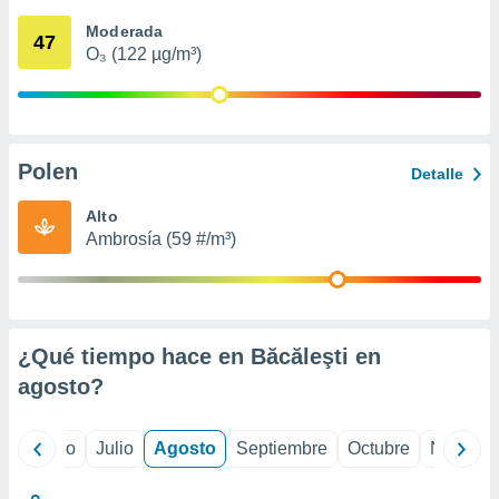
ados con el
 seleccionar
Moderada
47
o.
O₃ (122 µg/m³)
calización
precisa e
ión mediante
, publicidad
Polen
Detalle
dos,
Alto
 publicidad
Ambrosía (59 #/m³)
,
ón de
 desarrollo
s.
tros 1199
¿Qué tiempo hace en Băcăleşti en
ios
agosto
?
yo
Junio
Julio
Agosto
Septiembre
Octubre
Noviemb