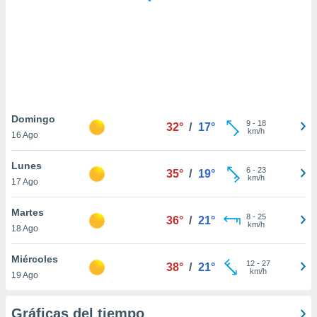
ste abono
 botón
.
nto,
cios
kies,
Domingo
9
-
18
ores únicos
32°
/
17°
km/h
16 Ago
as similares
nar,
Lunes
rocesar
6
-
23
35°
/
19°
km/h
onales como
17 Ago
 este sitio
recciones IP
Martes
8
-
25
36°
/
21°
ficadores de
km/h
18 Ago
 posible
s
Miércoles
 traten tus
12
-
27
38°
/
21°
km/h
nales en
19 Ago
 interés
go a lo que
Gráficas del tiempo
nerte. Para