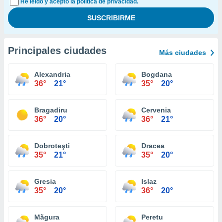
He leído y acepto la política de privacidad.
Principales ciudades
Más ciudades
Alexandria
Bogdana
36°
21°
35°
20°
Bragadiru
Cervenia
36°
20°
36°
21°
Dobroteşti
Dracea
35°
21°
35°
20°
Gresia
Islaz
35°
20°
36°
20°
Măgura
Peretu