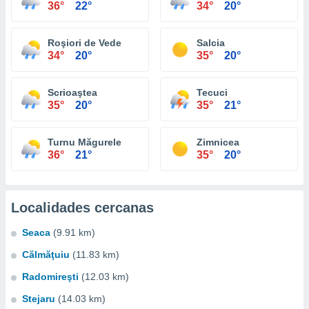
36°
22°
34°
20°
Roşiori de Vede
Salcia
34°
20°
35°
20°
Scrioaştea
Tecuci
35°
20°
35°
21°
Turnu Măgurele
Zimnicea
36°
21°
35°
20°
Localidades cercanas
Seaca
(9.91 km)
Călmăţuiu
(11.83 km)
Radomireşti
(12.03 km)
Stejaru
(14.03 km)