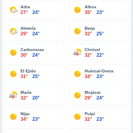
Adra
Albox
27°
24°
35°
23°
Almería
Berja
29°
24°
32°
25°
Carboneras
Chirivel
30°
24°
32°
22°
El Ejido
Huércal-Overa
31°
25°
34°
23°
María
Mojácar
32°
20°
29°
24°
Níjar
Pulpí
34°
23°
32°
23°