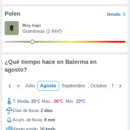
ados con el
 seleccionar
o.
Polen
Detalle
calización
Muy bajo
precisa e
Gramíneas (2 #/m³)
ión mediante
, publicidad
dos,
 publicidad
¿Qué tiempo hace en Balerma en
,
agosto
?
ón de
 desarrollo
s.
yo
Junio
Julio
Agosto
Septiembre
Octubre
Noviemb
tros 1199
ios
T. Media:
25°C
Max.:
26°C
Min:
23°C
Días de lluvia:
2
días
Acum. de lluvia:
8 mm
Viento medio:
10 km/h