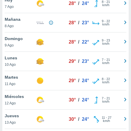
ublicidad y
8
-
21
28°
/
24°
km/h
7 Ago
do en
 mismo.
Mañana
9
-
22
28°
/
23°
sultar más
km/h
8 Ago
 en nuestra
 Cookies
y
Domingo
9
-
23
ualquier
28°
/
22°
km/h
9 Ago
ento
 botón
Lunes
7
-
21
29°
/
23°
ación de
km/h
10 Ago
kies
 disponible
Martes
8
-
22
e nuestra
29°
/
24°
km/h
11 Ago
.
Miércoles
IVAMENTE,
7
-
21
30°
/
24°
km/h
12 Ago
as
Jueves
11
-
27
30°
/
24°
 a cookies
km/h
13 Ago
 no aceptar