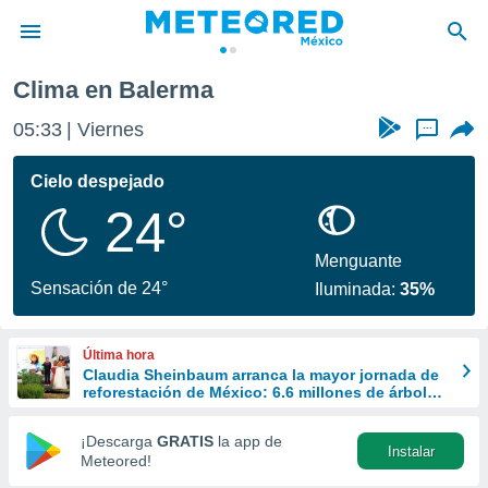
Clima en Balerma
privacidad
05:33
Viernes
...
o de
mx
mx) ha sido
Cielo despejado
or
24°
es para
ue la
 que se
Menguante
e calidad.
Sensación de 24°
Iluminada:
35%
eder a este
ediante las
opciones:
Última hora
Claudia Sheinbaum arranca la mayor jornada de
ookies y
reforestación de México: 6.6 millones de árboles
e forma
este 9 de agosto
¡Descarga
GRATIS
la app de
Instalar
d digital
Meteored!
ada, basada