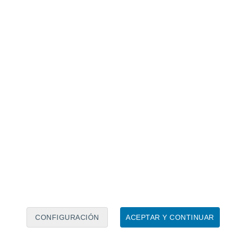
Calendario lunar
Lun
Mar
Mié
Jue
Vie
Sáb
Dom
7
8
9
10
11
12
13
14
15
16
17
18
19
20
CONFIGURACIÓN
ACEPTAR Y CONTINUAR