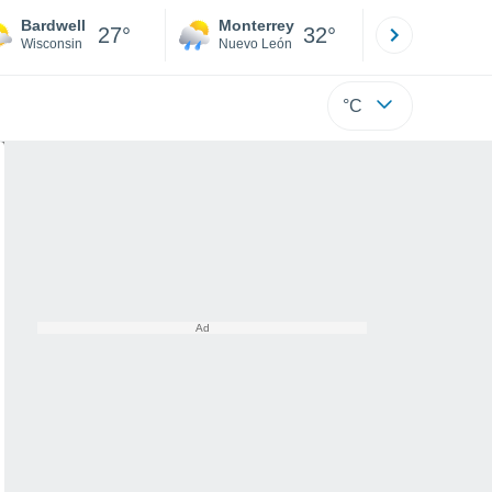
Bardwell
Monterrey
Mexicali
27°
32°
Wisconsin
Nuevo León
Baja C
°C