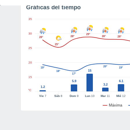
Gráficas del tiempo
35
30
29°
28°
28°
28°
28°
25°
25
20
20°
19°
19°
15
18°
17°
15
5.9
6.1
3.2
1.2
°C
Vie
7
Sáb
8
Dom
9
Lun
10
Mar
11
Mié
12
Máxima