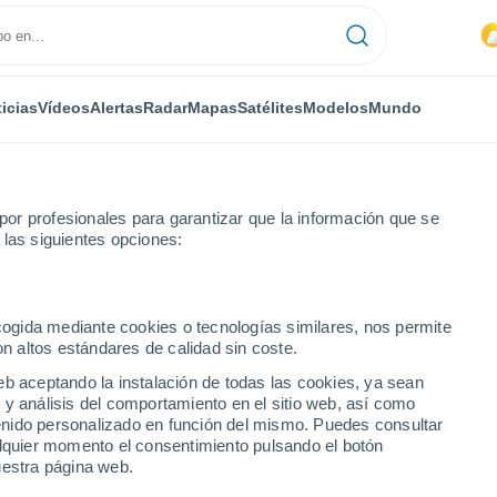
icias
Vídeos
Alertas
Radar
Mapas
Satélites
Modelos
Mundo
or profesionales para garantizar que la información que se
 las siguientes opciones:
ecogida mediante cookies o tecnologías similares, nos permite
on altos estándares de calidad sin coste.
eb aceptando la instalación de todas las cookies, ya sean
 y análisis del comportamiento en el sitio web, así como
...
ntenido personalizado en función del mismo. Puedes consultar
alquier momento el consentimiento pulsando el botón
Por hora
uestra página web.
Cielos nubosos en las próximas
horas