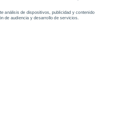
15 mm
3.2 mm
6.1 mm
0.2 mm
29°
/
19°
28°
/
20°
28°
/
19°
27°
/
20°
e análisis de dispositivos, publicidad y contenido
n de audiencia y desarrollo de servicios.
-
41
km/h
14
-
26
km/h
9
-
22
km/h
13
-
29
km/h
gosto
s
Suroeste
2 Bajo
°
13
-
27 km/h
FPS:
no
s
Suroeste
1 Bajo
°
11
-
23 km/h
FPS:
no
Suroeste
0 Bajo
°
9
-
19 km/h
FPS:
no
Suroeste
0 Bajo
°
9
-
16 km/h
FPS:
no