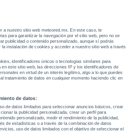
r a nuestro sitio web meteored.mx. En este caso, te
/h
as para garantizar la navegación por el sitio web, pero no se
rar publicidad o contenido personalizado, aunque sí podrás
 la instalación de cookies y acceder a nuestro sitio web a través
irma:
es, identificadores únicos o tecnologías similares para
"
n este sitio web, las direcciones IP y los identificadores de
rsonales en virtud de un interés legítimo, algo a lo que puedes
osidad
Radar de lluvia
Satélites
Modelos
 al tratamiento de datos en cualquier momento haciendo clic en
miento de datos:
Lunes
Martes
Miércoles
Jueves
uso de datos limitados para seleccionar anuncios básicos, crear
10 Ago
11 Ago
12 Ago
13 Ago
ccionar la publicidad personalizada, crear un perfil para
ontenido personalizado, medir el rendimiento de la publicidad,
vés de estadísticas o a través de la combinación de datos
rvicios, uso de datos limitados con el objetivo de seleccionar el
80%
80%
70%
60%