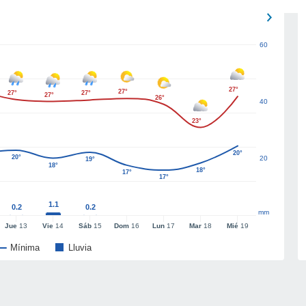
60
27°
27°
27°
27°
27°
26°
40
23°
20°
20°
20
19°
18°
18°
17°
17°
1.1
0.2
0.2
mm
Jue
13
Vie
14
Sáb
15
Dom
16
Lun
17
Mar
18
Mié
19
Mínima
Lluvia