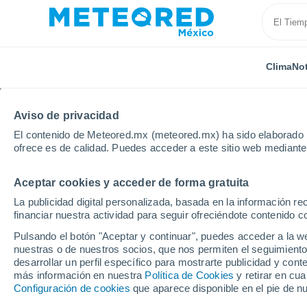
Clima
Not
Aviso de privacidad
El contenido de Meteored.mx (meteored.mx) ha sido elaborado p
ofrece es de calidad. Puedes acceder a este sitio web mediante
Aceptar cookies y acceder de forma gratuita
Inicio
Estados Unidos
Wisconsin
Bardwell
La publicidad digital personalizada, basada en la información r
financiar nuestra actividad para seguir ofreciéndote contenido c
Clima en Bardwell - WI
Pulsando el botón "Aceptar y continuar", puedes acceder a la w
nuestras o de nuestros socios, que nos permiten el seguimiento
17:43
Viernes
desarrollar un perfil específico para mostrarte publicidad y co
más información en nuestra
Política de Cookies
y retirar en cu
Configuración de cookies
que aparece disponible en el pie de n
Nubes y claros