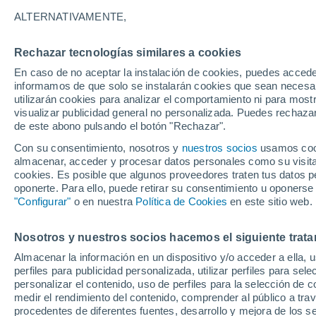
27°
ALTERNATIVAMENTE,
Rechazar tecnologías similares a cookies
Suroeste
En caso de no aceptar la instalación de cookies, puedes accede
Sensación de 28°
11
-
23 km
informamos de que solo se instalarán cookies que sean necesari
utilizarán cookies para analizar el comportamiento ni para most
visualizar publicidad general no personalizada. Puedes rechazar
de este abono pulsando el botón "Rechazar".
Predicción
La Organización Meteorológica Mundial conf
Con su consentimiento, nosotros y
nuestros socios
usamos cooki
"El Niño alcanza una fuerza no vista en años
almacenar, acceder y procesar datos personales como su visita e
cookies. Es posible que algunos proveedores traten tus datos pe
Clima 1 - 7 días
Por hora
Actualidad
Mapa de nub
oponerte. Para ello, puede retirar su consentimiento u oponerse
"Configurar"
o en nuestra
Política de Cookies
en este sitio web.
Nosotros y nuestros socios hacemos el siguiente trata
Mañana
Domingo
Hoy
Almacenar la información en un dispositivo y/o acceder a ella, 
8 Ago
9 Ago
7 Ago
perfiles para publicidad personalizada, utilizar perfiles para sele
personalizar el contenido, uso de perfiles para la selección de c
medir el rendimiento del contenido, comprender al público a tra
procedentes de diferentes fuentes, desarrollo y mejora de los se
80%
60%