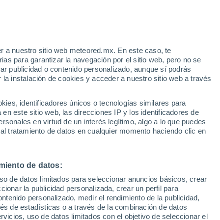
e
r a nuestro sitio web meteored.mx. En este caso, te
:
32%
as para garantizar la navegación por el sitio web, pero no se
rar publicidad o contenido personalizado, aunque sí podrás
 la instalación de cookies y acceder a nuestro sitio web a través
a
Radar de lluvia
Satélites
Modelos
es, identificadores únicos o tecnologías similares para
n este sitio web, las direcciones IP y los identificadores de
rsonales en virtud de un interés legítimo, algo a lo que puedes
 al tratamiento de datos en cualquier momento haciendo clic en
Lunes
Martes
Miércoles
Jueves
10 Ago
11 Ago
12 Ago
13 Ago
miento de datos:
uso de datos limitados para seleccionar anuncios básicos, crear
90%
90%
90%
80%
ccionar la publicidad personalizada, crear un perfil para
1.8 mm
1.4 mm
2.8 mm
1.6 mm
ontenido personalizado, medir el rendimiento de la publicidad,
33°
/
24°
34°
/
26°
31°
/
25°
33°
/
26°
vés de estadísticas o a través de la combinación de datos
rvicios, uso de datos limitados con el objetivo de seleccionar el