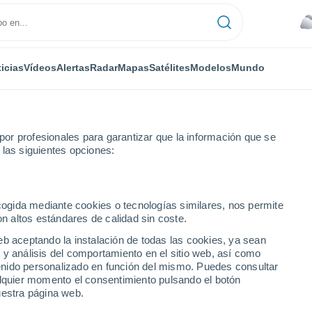
icias
Vídeos
Alertas
Radar
Mapas
Satélites
Modelos
Mundo
or profesionales para garantizar que la información que se
 las siguientes opciones:
ecogida mediante cookies o tecnologías similares, nos permite
on altos estándares de calidad sin coste.
má)
eb aceptando la instalación de todas las cookies, ya sean
 y análisis del comportamiento en el sitio web, así como
...
ntenido personalizado en función del mismo. Puedes consultar
alquier momento el consentimiento pulsando el botón
Por hora
uestra página web.
Cielos cubiertos en las próximas
horas