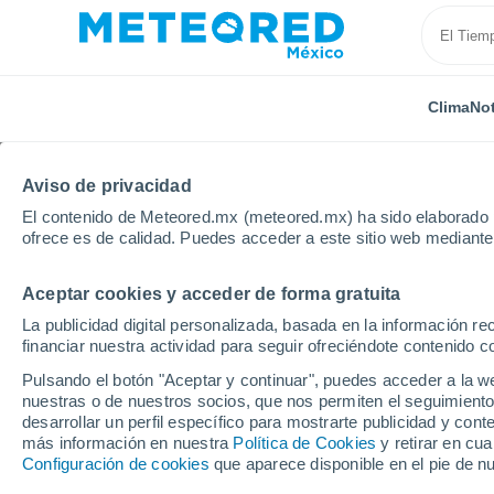
Clima
Not
Aviso de privacidad
El contenido de Meteored.mx (meteored.mx) ha sido elaborado p
ofrece es de calidad. Puedes acceder a este sitio web mediante
Aceptar cookies y acceder de forma gratuita
Inicio
Panamá
Provincia de Panamá
Bejuco
La publicidad digital personalizada, basada en la información r
financiar nuestra actividad para seguir ofreciéndote contenido c
Clima en Bejuco (Pana
Pulsando el botón "Aceptar y continuar", puedes acceder a la w
nuestras o de nuestros socios, que nos permiten el seguimiento
00:13
Viernes
desarrollar un perfil específico para mostrarte publicidad y co
más información en nuestra
Política de Cookies
y retirar en cu
Configuración de cookies
que aparece disponible en el pie de n
Cubierto