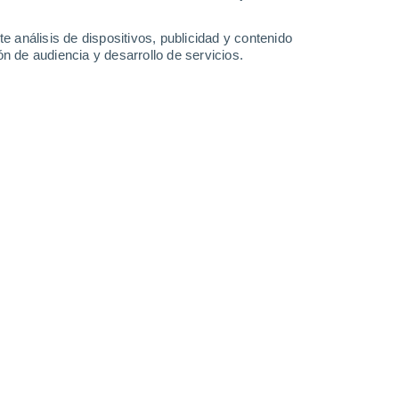
-
33
km/h
14
-
30
km/h
7
-
26
km/h
12
-
29
km/h
e análisis de dispositivos, publicidad y contenido
n de audiencia y desarrollo de servicios.
Norte
0 Bajo
9
-
19 km/h
FPS:
no
Norte
0 Bajo
9
-
20 km/h
FPS:
no
Noroeste
0 Bajo
10
-
20 km/h
FPS:
no
Norte
0 Bajo
10
-
20 km/h
FPS:
no
Norte
1 Bajo
14
-
28 km/h
FPS:
no