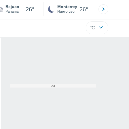
Bejuco
Monterrey
Mexicali
26°
26°
Panamá
Nuevo León
Baja C
°C