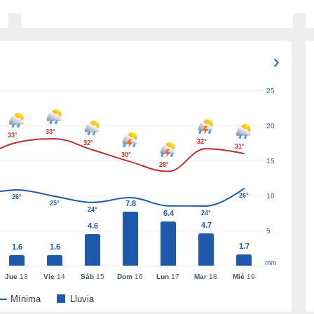
25
20
33°
33°
32°
32°
31°
30°
15
28°
26°
10
26°
7.8
25°
24°
6.4
24°
4.7
4.6
5
1.7
1.6
1.6
mm
Jue
13
Vie
14
Sáb
15
Dom
16
Lun
17
Mar
18
Mié
19
Mínima
Lluvia