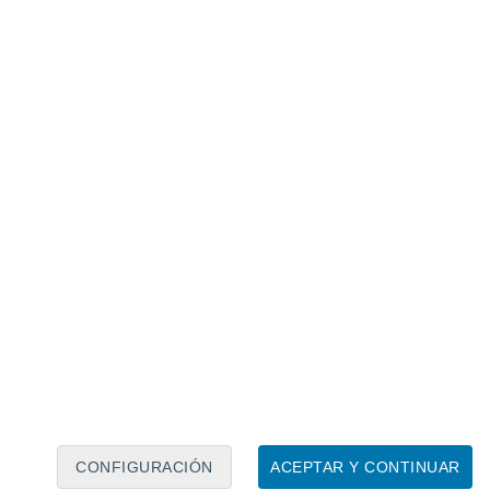
Calendario lunar
Lun
Mar
Mié
Jue
Vie
Sáb
Dom
7
8
9
10
11
12
13
14
15
16
17
18
19
20
CONFIGURACIÓN
ACEPTAR Y CONTINUAR