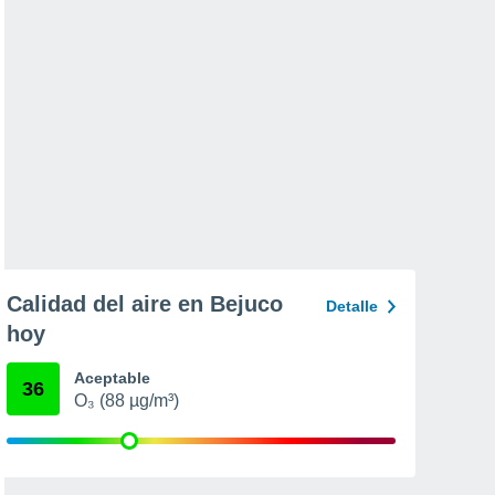
Calidad del aire en Bejuco
Detalle
hoy
Aceptable
36
O₃ (88 µg/m³)