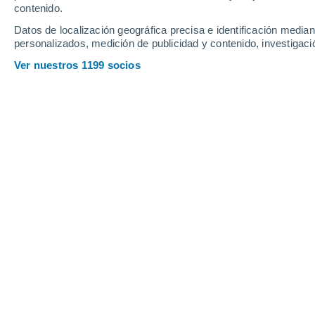
contenido.
21
-
45
km/h
18
-
36
km/h
16
21
-
42
km/h
Datos de localización geográfica precisa e identificación mediant
personalizados, medición de publicidad y contenido, investigació
Tiempo en Bejuco hoy
, 7 de agosto
Ver nuestros 1199 socios
Cubierto
26°
01:00
Sensación T.
27°
Cubierto
26°
02:00
Sensación T.
27°
Cubierto
25°
03:00
Sensación T.
26°
Cubierto
25°
05:00
Sensación T.
26°
Cubierto
26°
08:00
Sensación T.
29°