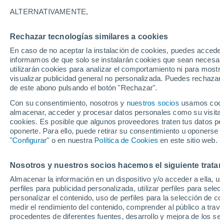
26°
ALTERNATIVAMENTE,
Rechazar tecnologías similares a cookies
Menguant
En caso de no aceptar la instalación de cookies, puedes accede
Iluminada
Sensación de 27°
informamos de que solo se instalarán cookies que sean necesari
utilizarán cookies para analizar el comportamiento ni para most
visualizar publicidad general no personalizada. Puedes rechazar
de este abono pulsando el botón "Rechazar".
Clima 1 - 7 días
Por hora
Actualidad
Mapa de lluvi
Con su consentimiento, nosotros y
nuestros socios
usamos cooki
almacenar, acceder y procesar datos personales como su visita e
cookies. Es posible que algunos proveedores traten tus datos pe
oponerte. Para ello, puede retirar su consentimiento u oponerse
Mañana
Domingo
Hoy
"Configurar"
o en nuestra
Política de Cookies
en este sitio web.
8 Ago
9 Ago
7 Ago
Nosotros y nuestros socios hacemos el siguiente trata
Almacenar la información en un dispositivo y/o acceder a ella, 
70%
80%
perfiles para publicidad personalizada, utilizar perfiles para sele
0.6 mm
1.2 mm
personalizar el contenido, uso de perfiles para la selección de c
32°
/
25°
32°
/
25°
32°
/
25°
medir el rendimiento del contenido, comprender al público a tra
procedentes de diferentes fuentes, desarrollo y mejora de los se