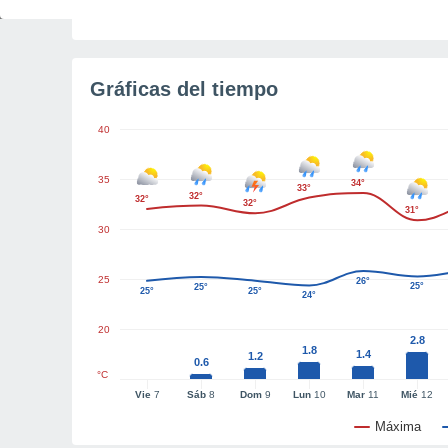
Tiempo para el amanecer
5h 37m
Gráficas del tiempo
40
35
34°
33°
32°
32°
32°
31°
30
25
26°
25°
25°
25°
25°
24°
20
2.8
1.8
1.4
1.2
0.6
°C
Vie
7
Sáb
8
Dom
9
Lun
10
Mar
11
Mié
12
Máxima