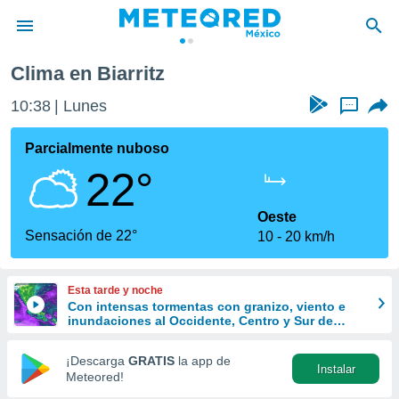
tz
Clima en Biarritz
privacidad
10:38
Lunes
...
o de
mx
mx) ha sido
Parcialmente nuboso
or
22°
es para
ue la
 que se
Oeste
e calidad.
Sensación de 22°
10
20 km/h
eder a este
ediante las
opciones:
Esta tarde y noche
Con intensas tormentas con granizo, viento e
ookies y
inundaciones al Occidente, Centro y Sur de
e forma
México
¡Descarga
GRATIS
la app de
Instalar
d digital
Meteored!
ada, basada