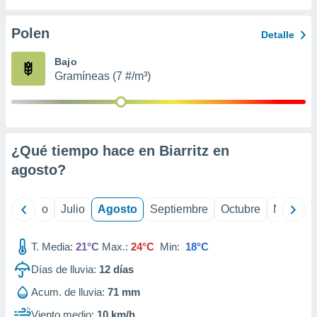
ados con el
 seleccionar
o.
Polen
Detalle
calización
Bajo
precisa e
Gramíneas (7 #/m³)
ión mediante
, publicidad
dos,
 publicidad
¿Qué tiempo hace en Biarritz en
,
agosto
?
ón de
 desarrollo
s.
yo
Junio
Julio
Agosto
Septiembre
Octubre
Noviemb
tros 1199
ios
T. Media:
21°C
Max.:
24°C
Min:
18°C
Días de lluvia:
12
días
Acum. de lluvia:
71 mm
Viento medio:
10 km/h