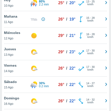
80%
ublicidad y
13
-
25
25°
/
20°
2.2 mm
km/h
10 Ago
do en
 mismo.
Mañana
15
-
28
26°
/
19°
sultar más
km/h
11 Ago
 en nuestra
 Cookies
y
Miércoles
16
-
28
ualquier
29°
/
21°
km/h
12 Ago
ento
 botón
Jueves
17
-
30
29°
/
23°
ación de
km/h
13 Ago
kies
 disponible
Viernes
17
-
30
e nuestra
26°
/
22°
km/h
14 Ago
.
Sábado
IVAMENTE,
30%
14
-
27
26°
/
22°
0.2 mm
km/h
15 Ago
as
Domingo
14
-
32
26°
/
22°
 a cookies
km/h
16 Ago
 no aceptar