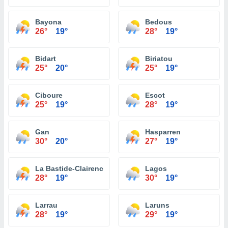
Bayona
Bedous
26°
19°
28°
19°
Bidart
Biriatou
25°
20°
25°
19°
Ciboure
Escot
25°
19°
28°
19°
Gan
Hasparren
30°
20°
27°
19°
La Bastide-Clairence
Lagos
28°
19°
30°
19°
Larrau
Laruns
28°
19°
29°
19°