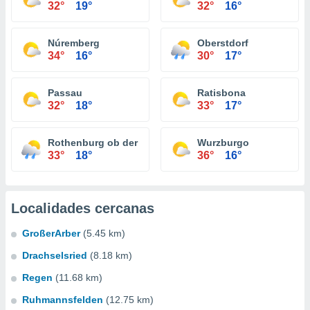
32°
19°
32°
16°
Núremberg
Oberstdorf
34°
16°
30°
17°
Passau
Ratisbona
32°
18°
33°
17°
Rothenburg ob der Tauber
Wurzburgo
33°
18°
36°
16°
Localidades cercanas
GroßerArber
(5.45 km)
Drachselsried
(8.18 km)
Regen
(11.68 km)
Ruhmannsfelden
(12.75 km)