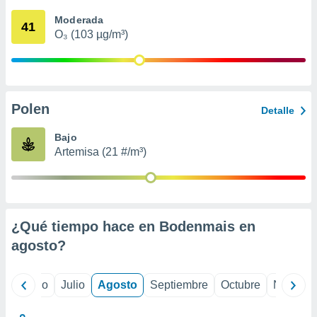
ados con el
 seleccionar
Moderada
41
o.
O₃ (103 µg/m³)
calización
precisa e
ión mediante
, publicidad
Polen
Detalle
dos,
Bajo
 publicidad
Artemisa (21 #/m³)
,
ón de
 desarrollo
s.
tros 1199
¿Qué tiempo hace en Bodenmais en
ios
agosto
?
yo
Junio
Julio
Agosto
Septiembre
Octubre
Noviemb