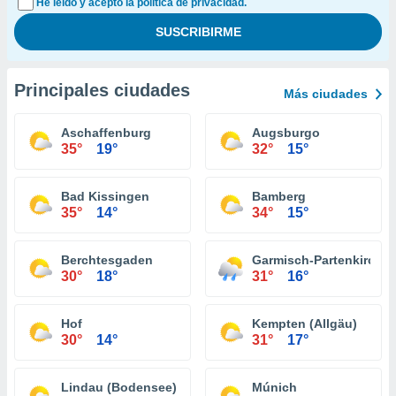
He leído y acepto la política de privacidad.
Principales ciudades
Más ciudades
Aschaffenburg
Augsburgo
35°
19°
32°
15°
Bad Kissingen
Bamberg
35°
14°
34°
15°
Berchtesgaden
Garmisch-Partenkirche
30°
18°
31°
16°
Hof
Kempten (Allgäu)
30°
14°
31°
17°
Lindau (Bodensee)
Múnich