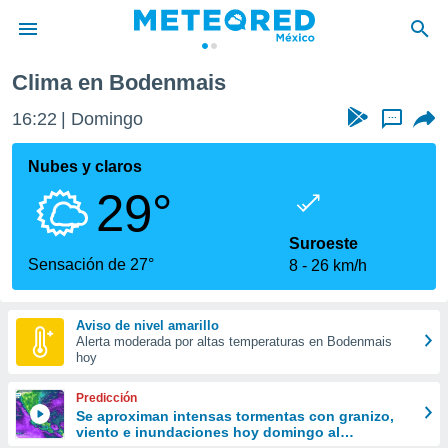
Clima en Bodenmais
privacidad
16:22
Domingo
...
o de
mx
mx) ha sido
Nubes y claros
or
29°
es para
ue la
 que se
Suroeste
e calidad.
Sensación de 27°
8
26 km/h
eder a este
ediante las
opciones:
Aviso de nivel amarillo
Alerta moderada por altas temperaturas en Bodenmais
ookies y
hoy
e forma
Predicción
d digital
Se aproximan intensas tormentas con granizo,
viento e inundaciones hoy domingo al
ada, basada