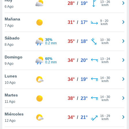
ublicidad y
13
-
26
28°
/
19°
km/h
6 Ago
do en
 mismo.
Mañana
9
-
20
31°
/
17°
sultar más
km/h
7 Ago
 en nuestra
 Cookies
y
Sábado
30%
10
-
30
ualquier
35°
/
18°
0.2 mm
km/h
8 Ago
ento
 botón
Domingo
60%
13
-
24
34°
/
20°
ación de
0.2 mm
km/h
9 Ago
kies
 disponible
Lunes
14
-
30
e nuestra
34°
/
19°
km/h
10 Ago
.
Martes
IVAMENTE,
14
-
30
38°
/
23°
km/h
11 Ago
as
Miércoles
16
-
29
34°
/
21°
 a cookies
km/h
12 Ago
 no aceptar