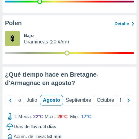
ados con el
 seleccionar
o.
calización
Polen
Detalle
precisa e
ión mediante
Bajo
Gramíneas (20 #/m³)
, publicidad
dos,
 publicidad
,
¿Qué tiempo hace en Bretagne-
ón de
 desarrollo
d'Armagnac en
agosto
?
s.
tros 1199
yo
Junio
Julio
Agosto
Septiembre
Octubre
Noviemb
ios
T. Media:
22°C
Max.:
29°C
Min:
17°C
Días de lluvia:
8
días
Acum. de lluvia:
53 mm