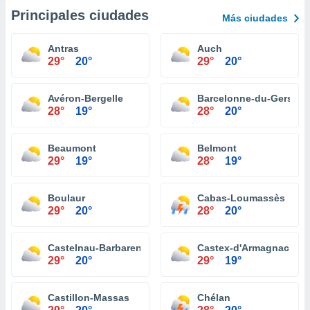
Principales ciudades
Más ciudades
Antras
Auch
29°
20°
29°
20°
Avéron-Bergelle
Barcelonne-du-Gers
28°
19°
28°
20°
Beaumont
Belmont
29°
19°
28°
19°
Boulaur
Cabas-Loumassès
29°
20°
28°
20°
Castelnau-Barbarens
Castex-d'Armagnac
29°
20°
29°
19°
Castillon-Massas
Chélan