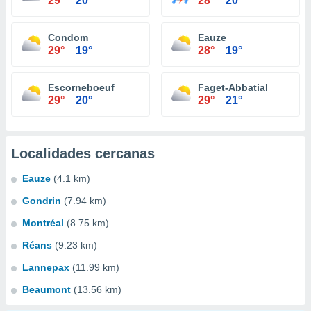
29°
20°
28°
20°
Condom
Eauze
29°
19°
28°
19°
Escorneboeuf
Faget-Abbatial
29°
20°
29°
21°
Localidades cercanas
Eauze
(4.1 km)
Gondrin
(7.94 km)
Montréal
(8.75 km)
Réans
(9.23 km)
Lannepax
(11.99 km)
Beaumont
(13.56 km)