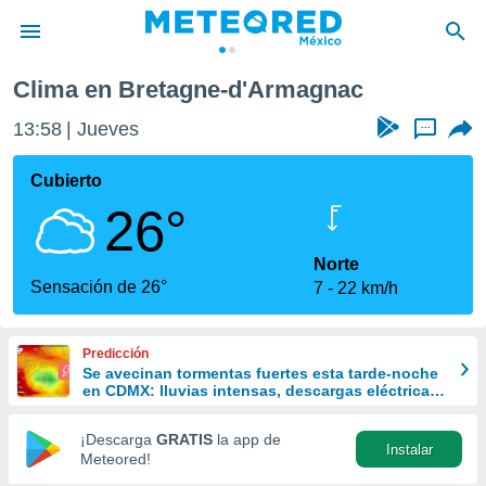
Clima en Bretagne-d'Armagnac
privacidad
13:58
Jueves
...
o de
mx
mx) ha sido
Cubierto
or
26°
es para
ue la
 que se
Norte
e calidad.
Sensación de 26°
7
22 km/h
eder a este
ediante las
opciones:
Predicción
Se avecinan tormentas fuertes esta tarde-noche
ookies y
en CDMX: lluvias intensas, descargas eléctricas
e forma
y posible granizo
¡Descarga
GRATIS
la app de
Instalar
d digital
Meteored!
ada, basada